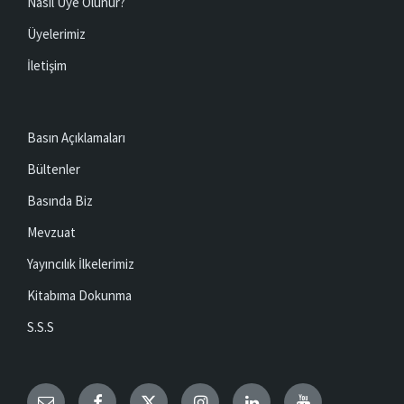
Nasıl Üye Olunur?
Üyelerimiz
İletişim
Basın Açıklamaları
Bültenler
Basında Biz
Mevzuat
Yayıncılık İlkelerimiz
Kitabıma Dokunma
S.S.S
Email
Facebook
Twitter
Instagram
LinkedIn
YouTube