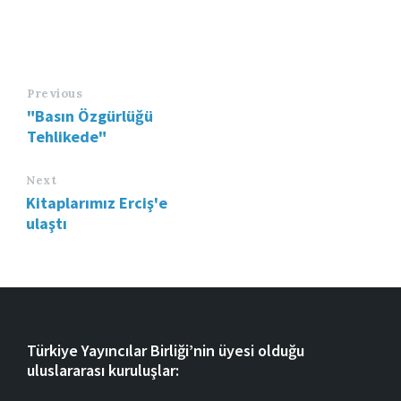
Previous
"Basın Özgürlüğü
Tehlikede"
Next
Kitaplarımız Erciş'e
ulaştı
Türkiye Yayıncılar Birliği’nin üyesi olduğu
uluslararası kuruluşlar: