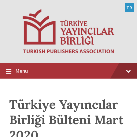
Skip
Skip
Skip
to
to
to
TR
content
main
footer
navigation
Menu
Türkiye Yayıncılar
Birliği Bülteni Mart
2020