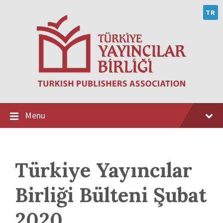
Skip
Skip
Skip
to
to
to
TR
content
main
footer
navigation
Menu
Türkiye Yayıncılar
Birliği Bülteni Şubat
2020