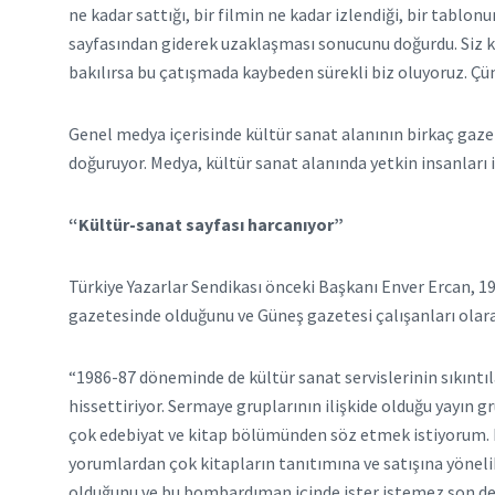
ne kadar sattığı, bir filmin ne kadar izlendiği, bir tablo
sayfasından giderek uzaklaşması sonucunu doğurdu. Siz kül
bakılırsa bu çatışmada kaybeden sürekli biz oluyoruz. 
Genel medya içerisinde kültür sanat alanının birkaç gaze
doğuruyor. Medya, kültür sanat alanında yetkin insanları 
“Kültür-sanat sayfası harcanıyor”
Türkiye Yazarlar Sendikası önceki Başkanı Enver Ercan, 19
gazetesinde olduğunu ve Güneş gazetesi çalışanları olara
“1986-87 döneminde de kültür sanat servislerinin sıkıntıl
hissettiriyor. Sermaye gruplarının ilişkide olduğu yayın gr
çok edebiyat ve kitap bölümünden söz etmek istiyorum. Bu
yorumlardan çok kitapların tanıtımına ve satışına yönel
olduğunu ve bu bombardıman içinde ister istemez son dere