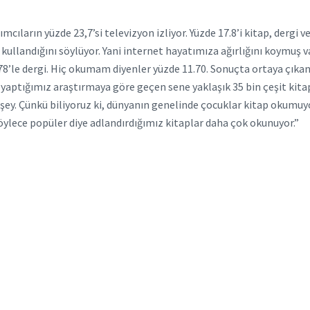
mcıların yüzde 23,7’si televizyon izliyor. Yüzde 17.8’i kitap, dergi 
t kullandığını söylüyor. Yani internet hayatımıza ağırlığını koymuş 
4.78’le dergi. Hiç okumam diyenler yüzde 11.70. Sonuçta ortaya çıka
 yaptığımız araştırmaya göre geçen sene yaklaşık 35 bin çeşit kitap
r şey. Çünkü biliyoruz ki, dünyanın genelinde çocuklar kitap okumuy
Böylece popüler diye adlandırdığımız kitaplar daha çok okunuyor.”