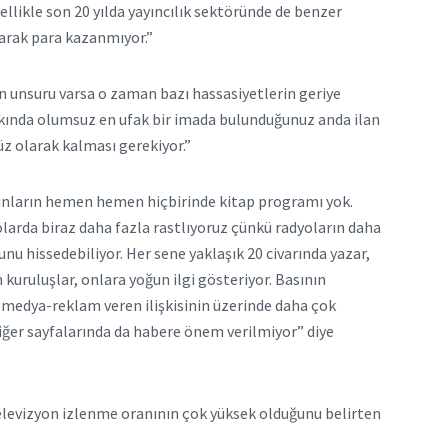
ellikle son 20 yılda yayıncılık sektöründe de benzer
arak para kazanmıyor.”
an unsuru varsa o zaman bazı hassasiyetlerin geriye
akkında olumsuz en ufak bir imada bulunduğunuz anda ilan
üz olarak kalması gerekiyor.”
 bunların hemen hemen hiçbirinde kitap programı yok.
larda biraz daha fazla rastlıyoruz çünkü radyoların daha
nu hissedebiliyor. Her sene yaklaşık 20 civarında yazar,
n kuruluşlar, onlara yoğun ilgi gösteriyor. Basının
a medya-reklam veren ilişkisinin üzerinde daha çok
diğer sayfalarında da habere önem verilmiyor” diye
 televizyon izlenme oranının çok yüksek olduğunu belirten