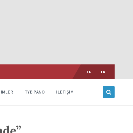
Choose
language:
EN
TR
TIMLER
TYB PANO
İLETIŞIM
nde”