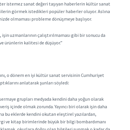
ister istemez sanat değeri taşıyan haberlerin kültür sanat
ilerin görmek istedikleri popüler haberler oluyor. Aslına
temizde olmaması probleme dönüşmeye başlıyor.
 işin uzmanlarının çalıştırılmaması gibi bir sonucu da
e ürünlerin kalitesi de düşüyor.”
ını, o dönem en iyi kültür sanat servisinin Cumhuriyet
tıklarını anlatarak şunları söyledi:
nkü sermaye grupları medyada kendini daha yoğun olarak
şveriş içinde olmak zorunda. Yayıncı biri olarak işin daha
a bu eklerde kendini okutan eleştirel yazılardan,
gi ve kitap birimlerinde büyük bir bilgi bombardımanı
ıklamak, okurlara doğru olan bilgileri sunmak o kadar da