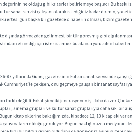
nun değerinin ne olduğu gibi kriterler belirlemeye başladı. Bu baskı 
tür sanat servisi çalışanı olarak istediğiniz kadar direnin, yönetic
Çünkü ertesi gün başka bir gazetede o haberin olması, bizim gaze
te dışında görmezden gelinmesi, bir tür görevmiş gibi algılanması,
istihdam etmediği için ister istemez bu alanda yürütülen haberler v
86-87 yıllarında Güneş gazetesinin kültür sanat servisinde çalıştığ
k Cumhuriyet’le çekişen, onu geçmeye çalışan bir sanat sayfası yap
arı farklı değildi. Fakat şimdiki jenerasyonun işi daha da zor. Çü
upları, sinema grupları ve kültür sanat gruplarıyla daha sıkı bir alı
gün kitap eklerine baktığımızda, ki sadece 12, 13 kitap eki var am
ik çalışmaların olduğu görülüyor. Bugün baktığımızda medyanın der
ce kirli bir bilgi akışının olduğunu da görüyoruz. Bunu süzerek ay