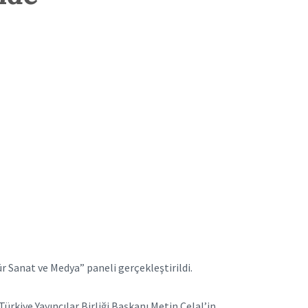
r Sanat ve Medya” paneli gerçekleştirildi.
rkiye Yayıncılar Birliği Başkanı Metin Celal’in