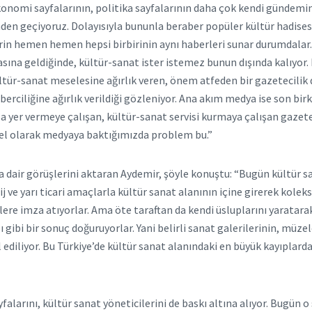
ekonomi sayfalarının, politika sayfalarının daha çok kendi gündemini
n geçiyoruz. Dolayısıyla bununla beraber popüler kültür hadisesi 
erin hemen hemen hepsi birbirinin aynı haberleri sunar durumdalar
na geldiğinde, kültür-sanat ister istemez bunun dışında kalıyor. B
ür-sanat meselesine ağırlık veren, önem atfeden bir gazetecilik de
rciliğine ağırlık verildiği gözleniyor. Ana akım medya ise son birk
lsa yer vermeye çalışan, kültür-sanat servisi kurmaya çalışan gazete
el olarak medyaya baktığımızda problem bu.”
dair görüşlerini aktaran Aydemir, şöyle konuştu: “Bugün kültür san
 ve yarı ticari amaçlarla kültür sanat alanının içine girerek koleks
e imza atıyorlar. Ama öte taraftan da kendi üsluplarını yaratarak 
gibi bir sonuç doğuruyorlar. Yani belirli
sanat
galerilerinin, müzele
diliyor. Bu Türkiye’de kültür sanat alanındaki en büyük kayıplardan
falarını, kültür sanat yöneticilerini de baskı altına alıyor. Bugün 