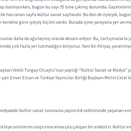
itap basılıyorken, bugün bu sayı 35 bine çıkmış durumda. Gazeteleri
lk harcanan sayfa kültür sanat sayfasıdır. Bu dün de öyleydi, bugün
 kendine göre işleyiş biçimi vardır. Burada işine yarayana yer ver
orunlar daha da ağırlaşmış olarak devam ediyor. Bu, tartışmalarla 
şamında çok fazla yer tutmadığını biliyoruz. Yani bir ihtiyaç yarat
aşkan Vekili Turgay Olcayto’nun yaptığı “Kültür Sanat ve Medya” 
şair Enver Ercan ve Türkiye Yayıncılar Birliği Başkanı Metin Celal ka
, medyadaki kültür sanat sorununa yayıncılık sektöründe yaşanan end
eye ürünlerini ulaştırma amacıyla çalışan bir endüstri. Kültür endü