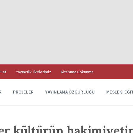
uat
Yayıncılık İlkelerimiz
Kitabıma Dokunma
R
PROJELER
YAYINLAMA ÖZGÜRLÜĞÜ
MESLEKI EĞI
er kültürün hakimiyeti