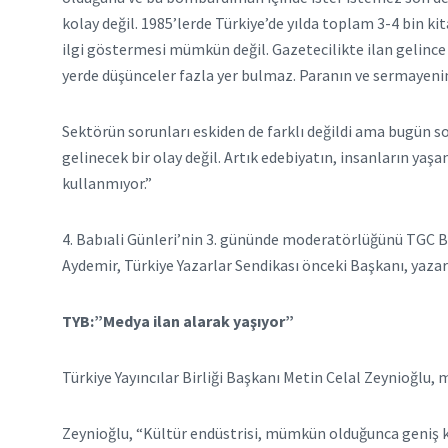
kolay değil. 1985’lerde Türkiye’de yılda toplam 3-4 bin k
ilgi göstermesi mümkün değil. Gazetecilikte ilan gelince i
yerde düşünceler fazla yer bulmaz. Paranın ve sermayenin
Sektörün sorunları eskiden de farklı değildi ama bugün s
gelinecek bir olay değil. Artık edebiyatın, insanların ya
kullanmıyor.”
4. Babıali Günleri’nin 3. gününde moderatörlüğünü TGC B
Aydemir, Türkiye Yazarlar Sendikası önceki Başkanı, yazar-
TYB:”Medya ilan alarak yaşıyor”
Türkiye Yayıncılar Birliği Başkanı Metin Celal Zeynioğlu
Zeynioğlu, “Kültür endüstrisi, mümkün olduğunca geniş kitl