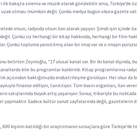
ı ilk bakışta sinema ve müzik olarak görülebilir ama, Türkiye’de öz
en uzak olması mümkün değil. Çünkü medya bugün okura gazete sat
tede olsun, radyoda olsun ilan alarak yaşıyor. Şimdi işin içinde il
değil. Çünkü siz herhangi bir kitap hakkında, herhangi bir film h
rlar. Çünkü topluma yansıtılmış olan bir imaj var ve o imajın pürüzs
 belirten Zeynioğlu, “17 ulusal kanal var. Bir iki kanal dışında,
nallarda bile bu programlar kaldırıldı. Kitap programlarına radyo
lık açısından baktığımızda endüstrileşme görülüyor. Her okur da bu
ayısıyla finanse ediliyor, tanıtılıyor. Tüm basın organları, ilan vere
rın satışlarında büyük artış yaşanıyor. Sonuç itibariyle bu noktad
er yapmaktır. Sadece kültür sanat sayfalarında değil, gazetelerin 
ı, 600 kişinin katıldığı bir araştırmanın sonuçlara göre Türkiye’de