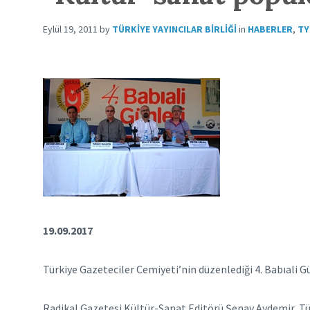
Eylül 19, 2011
by
TÜRKIYE YAYINCILAR BIRLIĞI
in
HABERLER
,
TY
19.09.2017
Türkiye Gazeteciler Cemiyeti’nin düzenlediği 4. Babıali 
Radikal Gazetesi Kültür-Sanat Editörü Şenay Aydemir, Türk