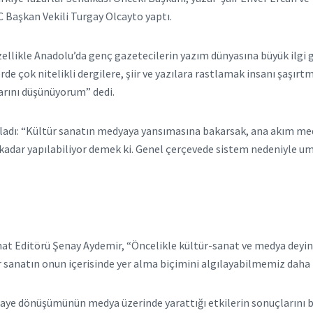
 Başkan Vekili Turgay Olcayto yaptı.
ellikle Anadolu’da genç gazetecilerin yazım dünyasına büyük ilgi g
rde çok nitelikli dergilere, şiir ve yazılara rastlamak insanı şaşır
larını düşünüyorum” dedi.
ladı: “Kültür sanatın medyaya yansımasına bakarsak, ana akım med
 kadar yapılabiliyor demek ki. Genel çerçevede sistem nedeniyle
nat Editörü Şenay Aydemir, “Öncelikle kültür-sanat ve medya deyi
sanatın onun içerisinde yer alma biçimini algılayabilmemiz daha k
rmaye dönüşümünün medya üzerinde yarattığı etkilerin sonuçlarını bu