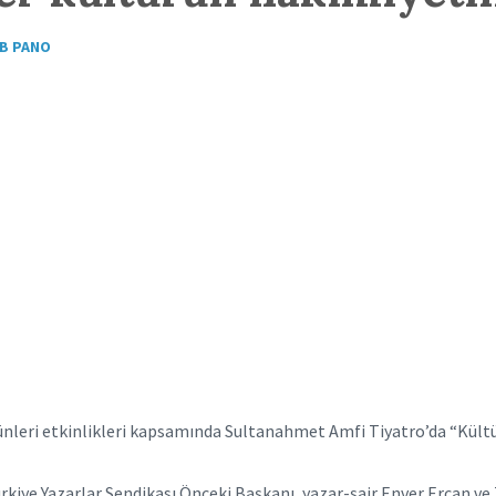
B PANO
Günleri etkinlikleri kapsamında Sultanahmet Amfi Tiyatro’da “Kültü
iye Yazarlar Sendikası Önceki Başkanı, yazar-şair Enver Ercan ve Tü