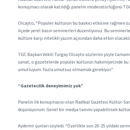
konuşmacı olarak katıldığı panelin moderatörlüğünü TGC
Olcayto, “Popüler kültürün bu baskıcı etkisine rağmen öz
ilçede yerel basın seminerleri düzenliyoruz. Bu seminerle
kültüre karşı nitelikli yazım açısından daha etkin olacak
TGC Başkan Vekili Turgay Olcayto sözlerini şöyle tamam
sanat, o gazetelerde popüler kültürün hakimiyetinde bu
umutluyum. Fazla umutsuz olmamak gerekiyor.”
“Gazetecilik deneyimimiz yok”
Panelin ilk konuşmacısı olan Radikal Gazetesi Kültür-Sa
düşünüyorum. Genel bir medya tanımı yapabilirsek kültür 
Aydemir şunları söyledi. “Özellikle son 20-25 yıldaki se