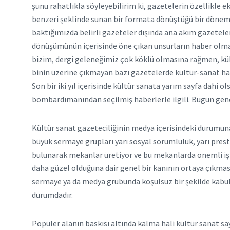
şunu rahatlıkla söyleyebilirim ki, gazetelerin özellikle 
benzeri şeklinde sunan bir formata dönüştüğü bir dönemde
baktığımızda belirli gazeteler dışında ana akım gazetel
dönüşümünün içerisinde öne çıkan unsurların haber olması
bizim, dergi geleneğimiz çok köklü olmasına rağmen, kült
binin üzerine çıkmayan bazı gazetelerde kültür-sanat habe
Son bir iki yıl içerisinde kültür sanata yarım sayfa dahi o
bombardımanından seçilmiş haberlerle ilgili. Bugün gen
Kültür sanat gazeteciliğinin medya içerisindeki durumuna 
büyük sermaye grupları yarı sosyal sorumluluk, yarı prestij
bulunarak mekanlar üretiyor ve bu mekanlarda önemli işler
daha güzel olduğuna dair genel bir kanının ortaya çıkması 
sermaye ya da medya grubunda koşulsuz bir şekilde kabul e
durumdadır.
Popüler alanın baskısı altında kalma hali kültür sanat say