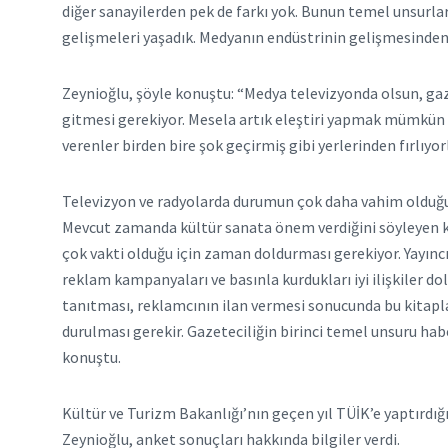
diğer sanayilerden pek de farkı yok. Bunun temel unsurlar
gelişmeleri yaşadık. Medyanın endüstrinin gelişmesind
Zeynioğlu, şöyle konuştu: “Medya televizyonda olsun, gaze
gitmesi gerekiyor. Mesela artık eleştiri yapmak mümkün 
verenler birden bire şok geçirmiş gibi yerlerinden fırlıyo
Televizyon ve radyolarda durumun çok daha vahim olduğunu
Mevcut zamanda kültür sanata önem verdiğini söyleyen ka
çok vakti olduğu için zaman doldurması gerekiyor. Yayıncı
reklam kampanyaları ve basınla kurdukları iyi ilişkiler dol
tanıtması, reklamcının ilan vermesi sonucunda bu kitapla
durulması gerekir. Gazeteciliğin birinci temel unsuru hab
konuştu.
Kültür ve Turizm Bakanlığı’nın geçen yıl TÜİK’e yaptırdığ
Zeynioğlu, anket sonuçları hakkında bilgiler verdi.