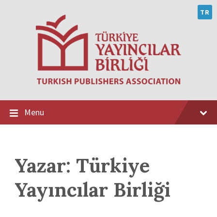
Skip
Skip
Skip
to
to
to
TR
content
main
footer
navigation
Menu
Yazar:
Türkiye
Yayıncılar Birliği