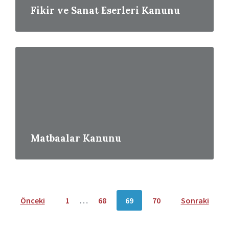
Fikir ve Sanat Eserleri Kanunu
Read
More
Matbaalar Kanunu
Yazı
Önceki
1
…
68
69
70
Sonraki
dolaşımı