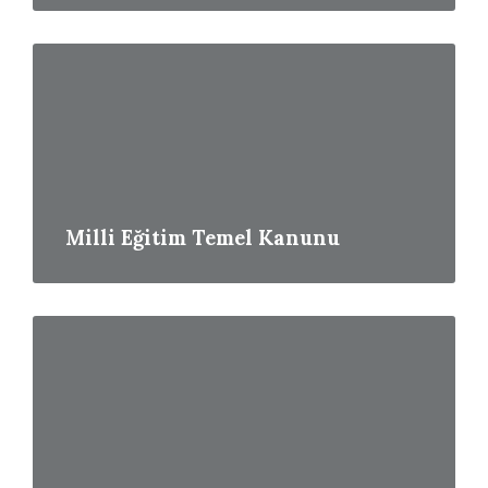
Read
More
Milli Eğitim Temel Kanunu
Read
More