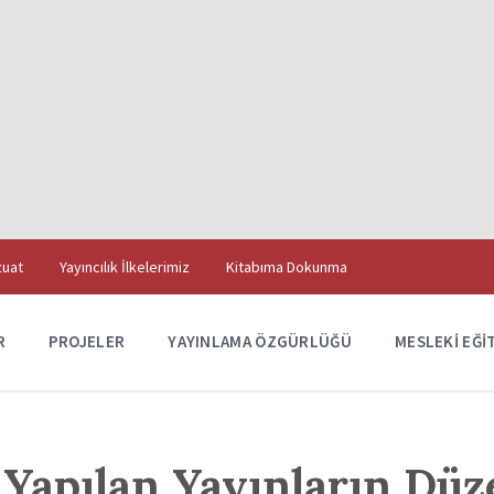
uat
Yayıncılık İlkelerimiz
Kitabıma Dokunma
R
PROJELER
YAYINLAMA ÖZGÜRLÜĞÜ
MESLEKI EĞI
 Yapılan Yayınların Düz