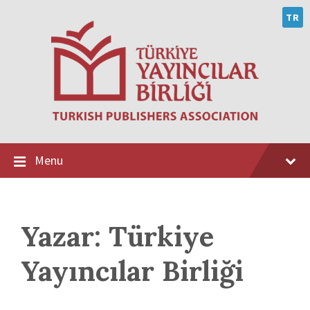
Skip
Skip
Skip
to
to
to
TR
content
main
footer
navigation
Menu
Yazar:
Türkiye
Yayıncılar Birliği