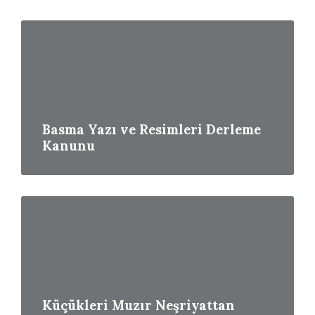
Read
More
Basma Yazı ve Resimleri Derleme
Kanunu
Read
More
Küçükleri Muzır Neşriyattan