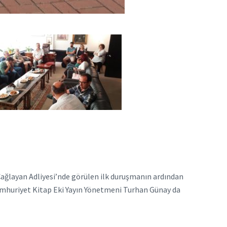
Çağlayan Adliyesi’nde görülen ilk duruşmanın ardından
n Cumhuriyet Kitap Eki Yayın Yönetmeni Turhan Günay da