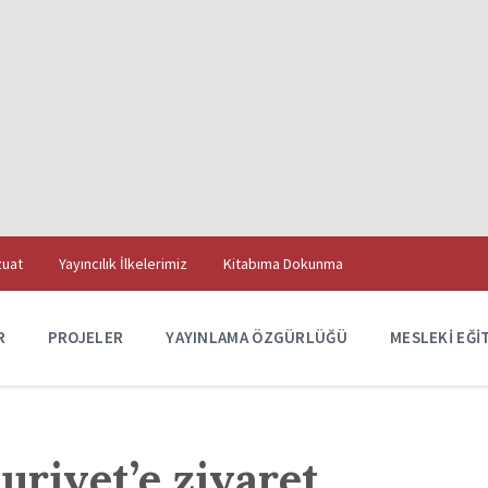
uat
Yayıncılık İlkelerimiz
Kitabıma Dokunma
R
PROJELER
YAYINLAMA ÖZGÜRLÜĞÜ
MESLEKI EĞI
riyet’e ziyaret