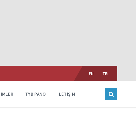
Choose
language:
EN
TR
TIMLER
TYB PANO
İLETIŞIM