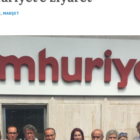
R
,
MANŞET