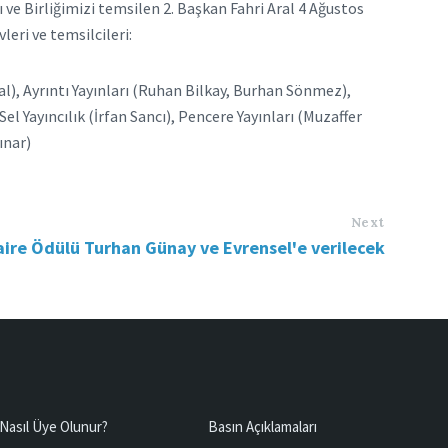
 ve Birliğimizi temsilen 2. Başkan Fahri Aral 4 Ağustos
leri ve temsilcileri:
sal), Ayrıntı Yayınları (Ruhan Bilkay, Burhan Sönmez),
el Yayıncılık (İrfan Sancı), Pencere Yayınları (Muzaffer
ınar)
Next
aire Ödülü Turhan Günay ve Evrensel'e verilecek
Nasıl Üye Olunur?
Basın Açıklamaları