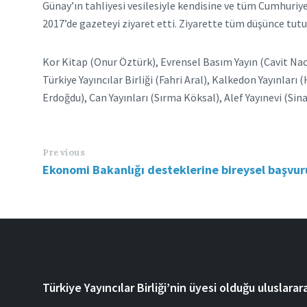
Günay’ın tahliyesi vesilesiyle kendisine ve tüm Cumhuriye
2017’de gazeteyi ziyaret etti. Ziyarette tüm düşünce tutukl
Kor Kitap (Onur Öztürk), Evrensel Basım Yayın (Cavit Nacit
Türkiye Yayıncılar Birliği (Fahri Aral), Kalkedon Yayınları
Erdoğdu), Can Yayınları (Sırma Köksal), Alef Yayınevi (Sin
Previous
Ekonomi Bakanlığı desteklerine bireysel başvur
Türkiye Yayıncılar Birliği’nin üyesi olduğu uluslarara