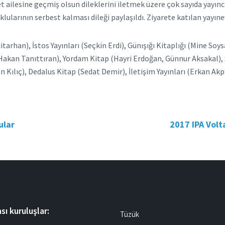
t ailesine geçmiş olsun dileklerini iletmek üzere çok sayıda yayıncı
ularının serbest kalması dileği paylaşıldı. Ziyarete katılan yayınev
arhan), İstos Yayınları (Seçkin Erdi), Günışığı Kitaplığı (Mine Soy
 (Hakan Tanıttıran), Yordam Kitap (Hayri Erdoğan, Günnur Aksakal), S
an Kılıç), Dedalus Kitap (Sedat Demir), İletişim Yayınları (Erkan Akp
ular
2017 IPA Volt
sı kuruluşlar:
Tüzük