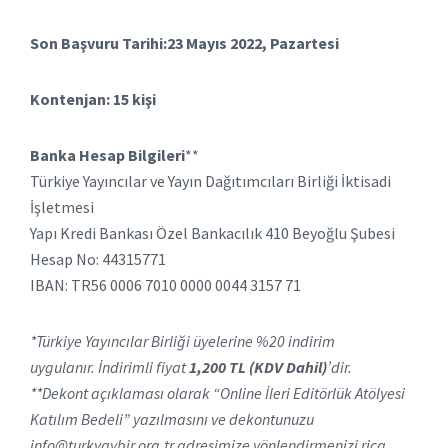
Son Başvuru Tarihi:23 Mayıs 2022, Pazartesi
Kontenjan: 15 kişi
Banka Hesap Bilgileri
**
Türkiye Yayıncılar ve Yayın Dağıtımcıları Birliği İktisadi
İşletmesi
Yapı Kredi Bankası Özel Bankacılık 410 Beyoğlu Şubesi
Hesap No: 44315771
IBAN: TR56 0006 7010 0000 0044 3157 71
*Türkiye Yayıncılar Birliği üyelerine %20 indirim
uygulanır.
İndirimli fiyat
1,200 TL (KDV Dahil)
’dir.
**Dekont açıklaması olarak “Online İleri Editörlük Atölyesi
Katılım Bedeli” yazılmasını ve dekontunuzu
info@turkyaybir.org.tr adresimize yönlendirmenizi rica