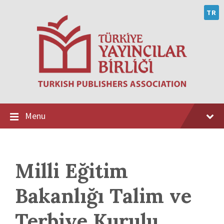
Skip
Skip
Skip
to
to
to
TR
content
main
footer
navigation
Menu
Milli Eğitim
Bakanlığı Talim ve
Terbiye Kurulu