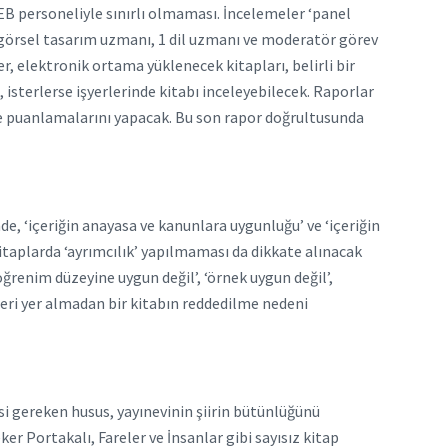
MEB personeliyle sınırlı olmaması. İncelemeler ‘panel
1 görsel tasarım uzmanı, 1 dil uzmanı ve moderatör görev
r, elektronik ortama yüklenecek kitapları, belirli bir
 isterlerse işyerlerinde kitabı inceleyebilecek. Raporlar
ı ve puanlamalarını yapacak. Bu son rapor doğrultusunda
de, ‘içeriğin anayasa ve kanunlara uygunluğu’ ve ‘içeriğin
Kitaplarda ‘ayrımcılık’ yapılmaması da dikkate alınacak
öğrenim düzeyine uygun değil’, ‘örnek uygun değil’,
eleri yer almadan bir kitabın reddedilme nedeni
si gereken husus, yayınevinin şiirin bütünlüğünü
r Portakalı, Fareler ve İnsanlar gibi sayısız kitap