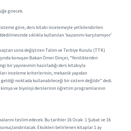
üğe girecek.
isteme göre, ders kitabı incelemeyle yetkilendirilen
reddedilmesinde sıklıkla kullanılan ‘kazanımı karşılamıyor’
 baştan sona değiştiren Talim ve Terbiye Kurulu (TTK)
lışında konuşan Bakan Ömer Dinçer, “Yeniliklerden
i bir yayınevinin hazırladığı ders kitabıyla
pları inceleme kriterlerinin, mekanik yapıdan
 geldiği noktada kullanabileceği bir sistem değildir” dedi.
k, kimya ve biyoloji derslerinin öğretim programlarının
malarını teslim edecek. Bu tarihler 16 Ocak- 1 Şubat ve 16
sonuçlandırılacak. Eksikleri belirlenen kitaplar 1 ay