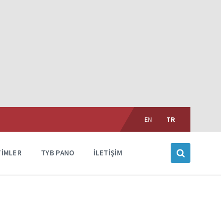
Choose
language:
EN
TR
TIMLER
TYB PANO
İLETIŞIM