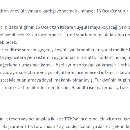
tiren ve eylül ayında çıkardığı yönetmelik nihayet 16 Ocak’ta yürürl
itim Bakanlığı’nın 16 Ocak’tan itibaren uygulamaya koyacağı yeni s
celeyebilecek. Kitap inceleme kriterleri sınırlanırken, bir kitabın 
abilecek.
erlendirme sürecini geçen yıl eylül ayında yenilenen yönetmelikle
a yayıncılara yeni sistemin uygulamasını anlattı. Toplantının açı
 değerlendirilmesinde kamu – özel ayrımı ortadan kalkmıştır. Herhang
abı aynı süreçlerle ve aynı ölçütlerle incelenecektir. İkincisi kita
 listesiyle puanlamaya dayalı mekanik bir anlayış, Türkiye’nin bugün
atematik ve fen bilimleri derslerinin, 9. sınıfta ise matematik, fizi
ı isteyen yayıncılar yılda iki kez TTK’ya inceleme için kitap çalış
aşvurular TTK tarafından 4 ay içinde, ‘kabul’ ya da ‘ret’ şeklinde 