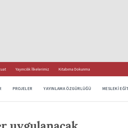
uat
Yayıncılık İlkelerimiz
Kitabıma Dokunma
R
PROJELER
YAYINLAMA ÖZGÜRLÜĞÜ
MESLEKI EĞI
ler uygulanacak