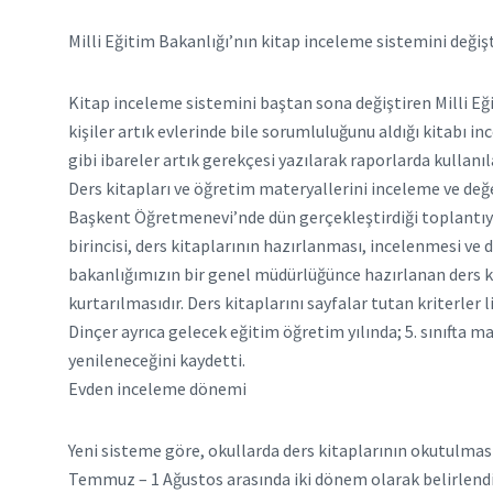
Milli Eğitim Bakanlığı’nın kitap inceleme sistemini değiş
Kitap inceleme sistemini baştan sona değiştiren Milli Eğ
kişiler artık evlerinde bile sorumluluğunu aldığı kitabı in
gibi ibareler artık gerekçesi yazılarak raporlarda kullanıl
Ders kitapları ve öğretim materyallerini inceleme ve değ
Başkent Öğretmenevi’nde dün gerçekleştirdiği toplantıyl
birincisi, ders kitaplarının hazırlanması, incelenmesi ve
bakanlığımızın bir genel müdürlüğünce hazırlanan ders kit
kurtarılmasıdır. Ders kitaplarını sayfalar tutan kriterler
Dinçer ayrıca gelecek eğitim öğretim yılında; 5. sınıfta m
yenileneceğini kaydetti.
Evden inceleme dönemi
Yeni sisteme göre, okullarda ders kitaplarının okutulmasın
Temmuz – 1 Ağustos arasında iki dönem olarak belirlendi. B