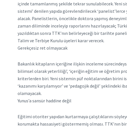
içinde tamamlanmış şekilde tekrar sunulabilecek. Yeni sis
sistemi’ denilen yapıda görevlendirilecek ‘panelist’lerc
alacak. Panelistlerin, öncelikle doktora yapmış deneyimli
zaman diliminde inceleyip raporlarını hazırlayacak; Türkiy
yazıldıktan sonra TTK’nın belirleyeceği bir tarihte panel
Talim ve Terbiye Kurulu üyeleri karar verecek.
Gerekçesiz ret olmayacak
Bakanlık kitapların içeriğine ilişkin inceleme sürecindeys
bilimsel olarak yeterliliği’, ‘içeriğin eğitim ve öğretim 
kriterlerden biri. Yeni sistemin püf noktalarından birini 
‘kazanımı karşılamıyor’ ve ‘pedagojik değil’ şeklindeki ib
olamayacak.
Yunus’a sansür haddine değil
Eğitimi otoriter yapıdan kurtarmaya çalıştıklarını söyley
korumakta hassasiyeti göstermemiş olması. TTK’nın bir san