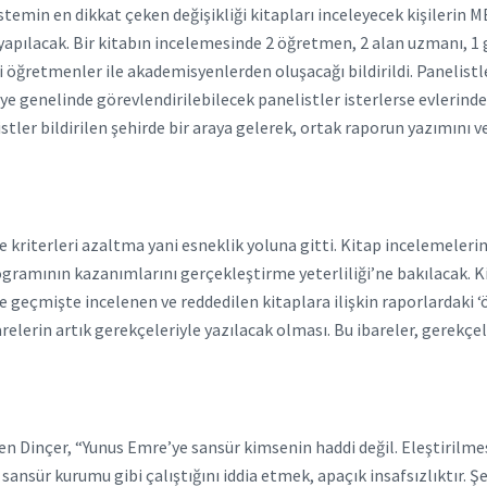
temin en dikkat çeken değişikliği kitapları inceleyecek kişilerin 
e yapılacak. Bir kitabın incelemesinde 2 öğretmen, 2 alan uzmanı, 
 öğretmenler ile akademisyenlerden oluşacağı bildirildi. Panelistle
e genelinde görevlendirilebilecek panelistler isterlerse evlerinde,
istler bildirilen şehirde bir araya gelerek, ortak raporun yazımın
e kriterleri azaltma yani esneklik yoluna gitti. Kitap incelemelerin
programının kazanımlarını gerçekleştirme yeterliliği’ne bakılacak. 
ise geçmişte incelenen ve reddedilen kitaplara ilişkin raporlardaki ‘
arelerin artık gerekçeleriyle yazılacak olması. Bu ibareler, gerekç
en Dinçer, “Yunus Emre’ye sansür kimsenin haddi değil. Eleştirilme
sür kurumu gibi çalıştığını iddia etmek, apaçık insafsızlıktır. Şeke