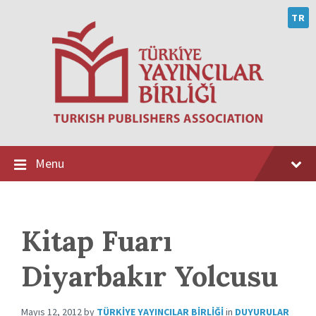
Skip
Skip
Skip
to
to
to
TR
content
main
footer
navigation
Menu
Kitap Fuarı
Diyarbakır Yolcusu
Mayıs 12, 2012
by
TÜRKIYE YAYINCILAR BIRLIĞI
in
DUYURULAR