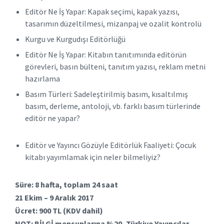
Editör Ne İş Yapar: Kapak seçimi, kapak yazısı,
tasarımın düzeltilmesi, mizanpaj ve ozalit kontrolü
Kurgu ve Kurgudışı Editörlüğü
Editör Ne İş Yapar: Kitabın tanıtımında editörün
görevleri, basın bülteni, tanıtım yazısı, reklam metni
hazırlama
Basım Türleri: Sadeleştirilmiş basım, kısaltılmış
basım, derleme, antoloji, vb. farklı basım türlerinde
editör ne yapar?
Editör ve Yayıncı Gözüyle Editörlük Faaliyeti: Çocuk
kitabı yayımlamak için neler bilmeliyiz?
Süre: 8 hafta, toplam 24 saat
21 Ekim – 9 Aralık 2017
Ücret: 900 TL (KDV dahil)
NOT: BİLGİ mensuplarına %20, Türkiye Yayıncılar