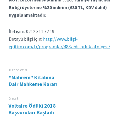
Birliği üyelerine %30 indirim (630 TL, KDV dahil)
uygulanmaktadır.
İletişim: 0212 311 72 19
Detaylı bilgi için:
http://www.bilgi-
egitim.com/tr/programlar/488/editorluk-atolyesi/
Previous
"Mahrem" Kitabına
Dair Mahkeme Kararı
Next
Voltaire Ödülü 2018
Başvuruları Başladı