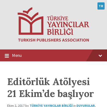
Skip
Skip
Skip
to
to
to
TR
content
main
footer
navigation
Menu
Editörlük Atölyesi
21 Ekim’de başlıyor
Ekim 2, 2017
by
TÜRKIYE YAYINCILAR BIRLIĞI
in
DUYURULAR
,