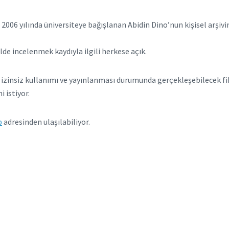
2006 yılında üniversiteye bağışlanan Abidin Dino’nun kişisel arşivin
de incelenmek kaydıyla ilgili herkese açık.
 izinsiz kullanımı ve yayınlanması durumunda gerçekleşebilecek fikri
i istiyor.
p
adresinden ulaşılabiliyor.