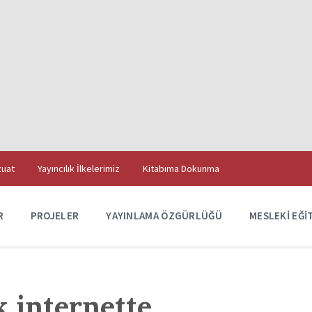
uat
Yayıncılık İlkelerimiz
Kitabıma Dokunma
R
PROJELER
YAYINLAMA ÖZGÜRLÜĞÜ
MESLEKI EĞI
k internette