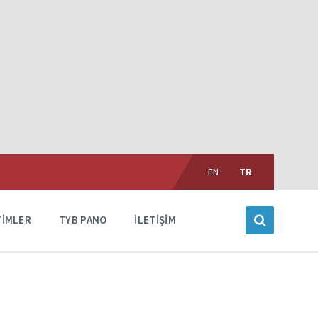
Choose
language:
EN
TR
TIMLER
TYB PANO
İLETIŞIM