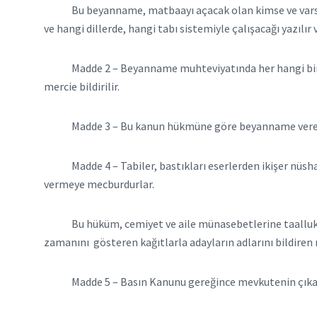
Bu beyanname, matbaayı açacak olan kimse ve varsa orta
ve hangi dillerde, hangi tabı sistemiyle çalışacağı yazılır 
Madde 2 –
Beyanname muhteviyatında her hangi bir su
mercie bildirilir.
Madde 3 –
Bu kanun hükmüne göre beyanname verere
Madde 4 –
Tabiler, bastıkları eserlerden ikişer nüs
vermeye mecburdurlar.
Bu hüküm, cemiyet ve aile münasebetlerine taalluk eden v
zamanını gösteren kağıtlarla adayların adlarını bildiren 
Madde 5 –
Basın Kanunu gereğince mevkutenin çıkar