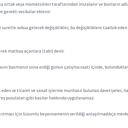
k veya mümessilleri taraflarından imzalanır ve bunların adları,
ve gerekli vesikalar eklenir.
retle vukua gelecek değişiklikler, bu değişikliklere taallük eden v
k matbaa açanlara (tabi) denir.
hasını basmanın sona erdiği günün çalışma saati içinde, bulunduklar
e ticaret ve sanat işlerine munhasır bulunan davetiyeler, ilan, f
rey pusulaları gibi basılar hakkında uygulanamaz.
ılması için lüzumlu beyannamenin verildiği anlaşılmadıkça mevku