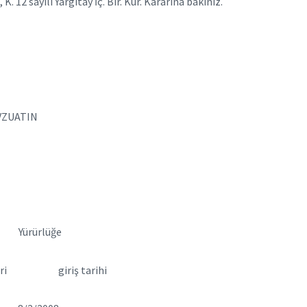
. 12 sayılı Yargıtay İç. Bir. Kur. Kararına bakınız.
VZUATIN
lüğe
leri giriş tarihi