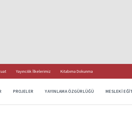
uat
Yayıncılık İlkelerimiz
Kitabıma Dokunma
R
PROJELER
YAYINLAMA ÖZGÜRLÜĞÜ
MESLEKI EĞI