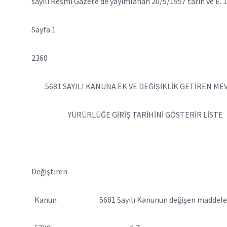
sayılı Resmi Gazete’de yayımlanan 20/5/1957 tarih ve E. 1, K
Sayfa 1
2360
5681 SAYILI KANUNA EK VE DEĞİŞİKLİK GETİREN ME
YÜRÜRLÜĞE GİRİŞ TARİHİNİ GÖSTERİR LİSTE
Değiştiren Yürür
Kanun 5681 Sayılı Kanunun değişen madde