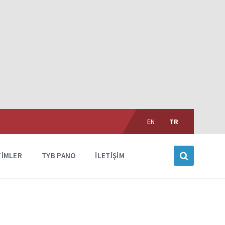
Choose
language:
EN
TR
TIMLER
TYB PANO
İLETIŞIM