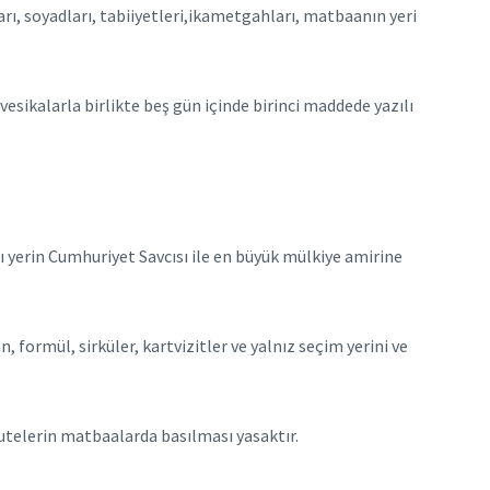
 soyadları, tabiiyetleri,ikametgahları, matbaanın yeri
esikalarla birlikte beş gün içinde birinci maddede yazılı
ı yerin Cumhuriyet Savcısı ile en büyük mülkiye amirine
ormül, sirküler, kartvizitler ve yalnız seçim yerini ve
telerin matbaalarda basılması yasaktır.