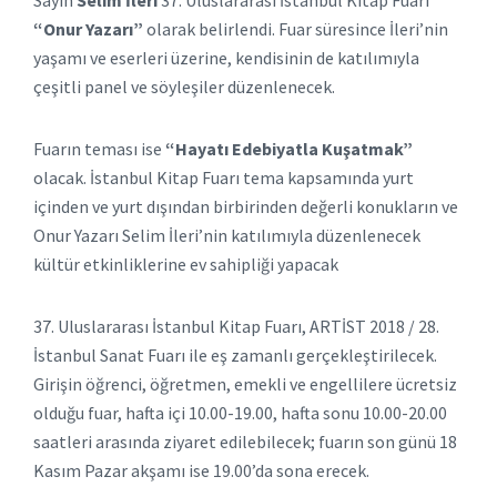
Sayın
Selim İleri
37. Uluslararası İstanbul Kitap Fuarı
“Onur Yazarı”
olarak belirlendi. Fuar süresince İleri’nin
yaşamı ve eserleri üzerine, kendisinin de katılımıyla
çeşitli panel ve söyleşiler düzenlenecek.
Fuarın teması ise
“Hayatı Edebiyatla Kuşatmak”
olacak. İstanbul Kitap Fuarı tema kapsamında yurt
içinden ve yurt dışından birbirinden değerli konukların ve
Onur Yazarı Selim İleri’nin katılımıyla düzenlenecek
kültür etkinliklerine ev sahipliği yapacak
37. Uluslararası İstanbul Kitap Fuarı, ARTİST 2018 / 28.
İstanbul Sanat Fuarı ile eş zamanlı gerçekleştirilecek.
Girişin öğrenci, öğretmen, emekli ve engellilere ücretsiz
olduğu fuar, hafta içi 10.00-19.00, hafta sonu 10.00-20.00
saatleri arasında ziyaret edilebilecek; fuarın son günü 18
Kasım Pazar akşamı ise 19.00’da sona erecek.