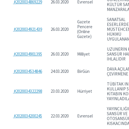
#2020034869229
26.03.2020
Evrensel
KÜLTÜR SA
MANZARALA
SANATSAL
Gazete
ESERLERDE
Pencere
#2020034921439
26.03.2020
MÜSTEHCE
(Online
HÜKMÜ
Gazete)
UYGULANA
UZUNERİN 
#2020034901395
26.03.2020
Milliyet
SANSÜR HA
İHLALİDİR
DAVA AÇILA
#2020034534846
24.03.2020
BirGün
ÇEVİRMENE
TÜBİTAK IN
KULLANIP 5
#2020034322298
23.03.2020
Hürriyet
KİTABIN KO
YAYINLADIL
YAYINCILIĞI
SANSÜR VE
#2020034200245
22.03.2020
Evrensel
OTOSANSÜ
KISKACIND