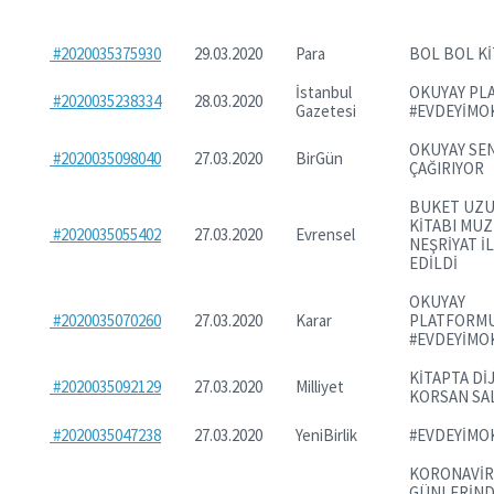
#2020035375930
29.03.2020
Para
BOL BOL K
İstanbul
OKUYAY PL
#2020035238334
28.03.2020
Gazetesi
#EVDEYİM
OKUYAY SEN
#2020035098040
27.03.2020
BirGün
ÇAĞIRIYOR
BUKET UZU
KİTABI MUZ
#2020035055402
27.03.2020
Evrensel
NEŞRİYAT İ
EDİLDİ
OKUYAY
#2020035070260
27.03.2020
Karar
PLATFORM
#EVDEYİM
KİTAPTA Dİ
#2020035092129
27.03.2020
Milliyet
KORSAN SA
#2020035047238
27.03.2020
YeniBirlik
#EVDEYİM
KORONAVİ
GÜNLERİN