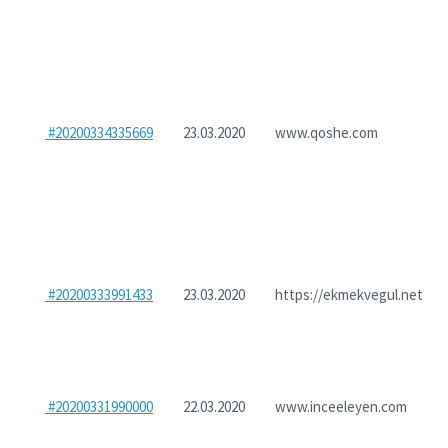
#20200334335669
23.03.2020
www.qoshe.com
#20200333991433
23.03.2020
https://ekmekvegul.net
#20200331990000
22.03.2020
www.inceeleyen.com