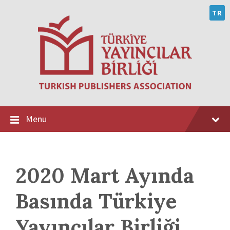
Skip
Skip
Skip
to
to
to
TR
content
main
footer
navigation
Menu
2020 Mart Ayında
Basında Türkiye
Yayıncılar Birliği