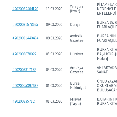
KİTAP FUAR
Yenigün
#2020032464120
13.03.2020
NEDENİYLE
(İzmir)
ERTELENDİ
BURSA 18. 
#2020031578695
09.03.2020
Dünya
FUARI AÇILD
Aydınlık
BURSA NIN 1
#2020031440454
08.03.2020
Gazetesi
FUARI AÇILD
BURSA KİTA
#202003878022
05.03.2020
Hürriyet
BAŞLIYOR-[
Hızlan]
Antakya
ANTAKYADA
#202003317186
03.03.2020
Gazetesi
SANAT
ÜNLÜ YAZA
Bursa
#2020025397637
01.03.2020
OKURLARIY
Hakimiyet
BULUŞACA
Milliyet
BAHARIN H
#20200335712
01.03.2020
(Taşra)
BURSA KİTA