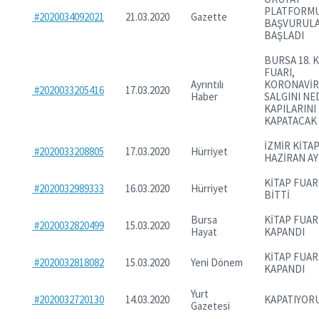
PLATFORM
#2020034092021
21.03.2020
Gazette
BAŞVURUL
BAŞLADI
BURSA 18. 
FUARI,
Ayrıntılı
KORONAVİ
#2020033205416
17.03.2020
Haber
SALGINI NE
KAPILARINI
KAPATACAK
İZMİR KİTA
#2020033208805
17.03.2020
Hürriyet
HAZİRAN A
KİTAP FUAR
#2020032989333
16.03.2020
Hürriyet
BİTTİ
Bursa
KİTAP FUAR
#2020032820499
15.03.2020
Hayat
KAPANDI
KİTAP FUAR
#2020032818082
15.03.2020
Yeni Dönem
KAPANDI
Yurt
#2020032720130
14.03.2020
KAPATIYOR
Gazetesi