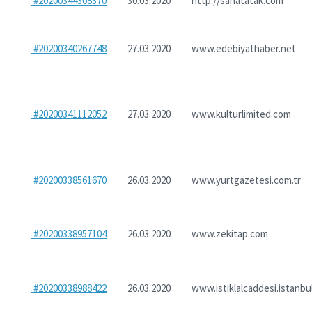
#20200344308370
30.03.2020
http://sanatatak.com
#20200340267748
27.03.2020
www.edebiyathaber.net
#20200341112052
27.03.2020
www.kulturlimited.com
#20200338561670
26.03.2020
www.yurtgazetesi.com.tr
#20200338957104
26.03.2020
www.zekitap.com
#20200338988422
26.03.2020
www.istiklalcaddesi.istanbu