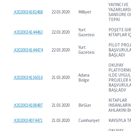
YAYINCI VE
YAZARLARD
#2020034182468
22.03.2020
Milliyet
SANSÜRE O
TEPKİ
Yurt
POŞETE Gİ
#2020034144463
22.03.2020
Gazetesi
KİTAPLAR İÇ
PİLOT PROJ
Yurt
#2020034144474
22.03.2020
BAŞVURUL
Gazetesi
BAŞLADI
OKUYAY
PLATFORM
Adana
İLDE UYGUL
#2020034136016
21.03.2020
Bölge
PROJELER İ
BAŞVURUL
BAŞLADI!
KİTAPLAR
#2020034108487
21.03.2020
BirGün
İNSANLARI
AHLAKINI 
#2020034074471
21.03.2020
Cumhuriyet
KAYGIYLA T
OKUYAY