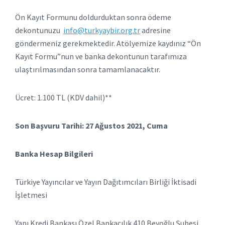
Ön Kayıt Formunu doldurduktan sonra ödeme
dekontunuzu
info@turkyaybir.org.tr
adresine
göndermeniz gerekmektedir. Atölyemize kaydınız “Ön
Kayıt Formu”nun ve banka dekontunun tarafımıza
ulaştırılmasından sonra tamamlanacaktır.
Ücret: 1.100 TL (KDV dahil)**
Son Başvuru Tarihi: 27 Ağustos 2021, Cuma
Banka Hesap Bilgileri
Türkiye Yayıncılar ve Yayın Dağıtımcıları Birliği İktisadi
İşletmesi
Yapı Kredi Bankası Özel Bankacılık 410 Beyoğlu Şubesi