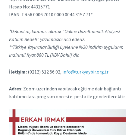
Hesap No: 44315771
IBAN: TR56 0006 7010 0000 0044 3157 71*
*Dekont açıklaması olarak “Online Düzeltmenlik Atölyesi
Katılım Bedeli” yazılmasını rica ederiz.
**Türkiye Yayıncılar Birliği üyelerine %20 indirim uygulanır.
İndirimli fiyat 880 TL (KDV Dahil)’dir.
İletişim:
(0212) 512 56 02,
info@turkyaybir.org.tr
Adres
: Zoom üzerinden yapılacak eğitime dair bağlantı
katılımcılara program öncesi e-posta ile gönderilecektir.