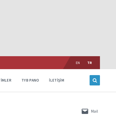
Choose
language:
EN
TR
TIMLER
TYB PANO
İLETIŞIM
Mail