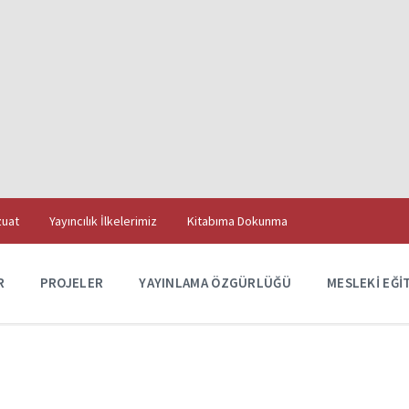
uat
Yayıncılık İlkelerimiz
Kitabıma Dokunma
R
PROJELER
YAYINLAMA ÖZGÜRLÜĞÜ
MESLEKI EĞI