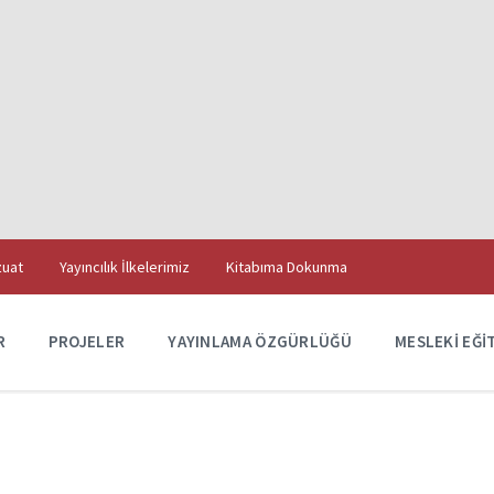
uat
Yayıncılık İlkelerimiz
Kitabıma Dokunma
R
PROJELER
YAYINLAMA ÖZGÜRLÜĞÜ
MESLEKI EĞI