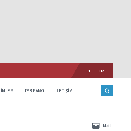
Choose
language:
EN
TR
TIMLER
TYB PANO
İLETIŞIM
Mail