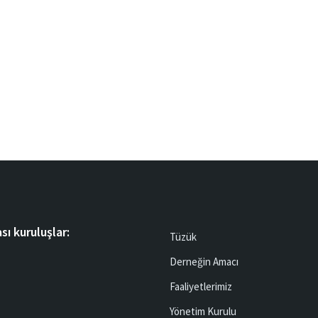
sı kuruluşlar:
Tüzük
Derneğin Amacı
Faaliyetlerimiz
Yönetim Kurulu