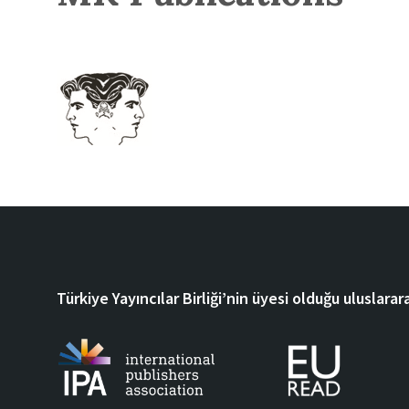
Türkiye Yayıncılar Birliği’nin üyesi olduğu uluslarara