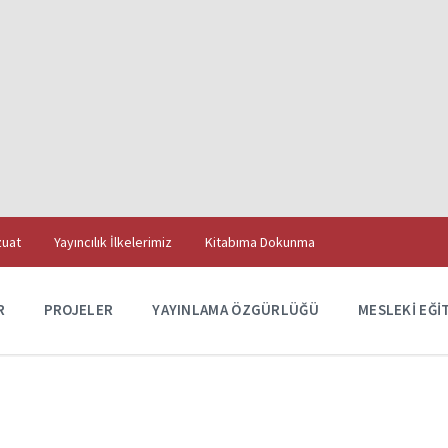
uat
Yayıncılık İlkelerimiz
Kitabıma Dokunma
R
PROJELER
YAYINLAMA ÖZGÜRLÜĞÜ
MESLEKI EĞI