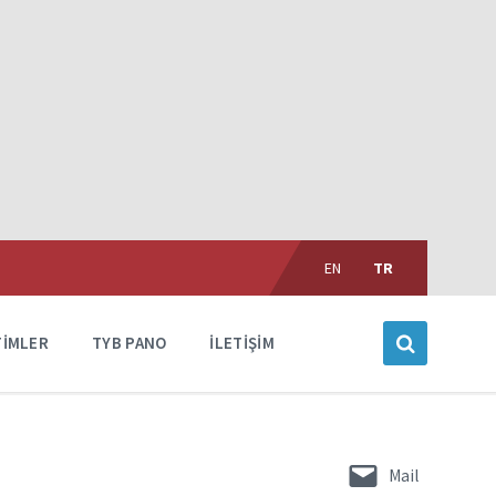
Choose
language:
EN
TR
TIMLER
TYB PANO
İLETIŞIM
Mail