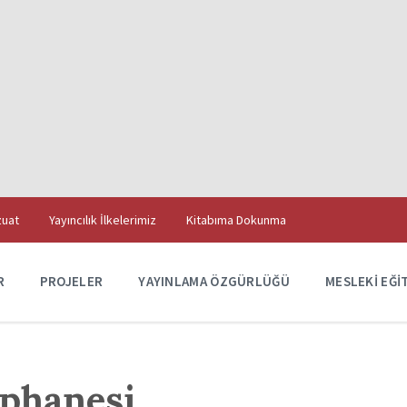
uat
Yayıncılık İlkelerimiz
Kitabıma Dokunma
R
PROJELER
YAYINLAMA ÖZGÜRLÜĞÜ
MESLEKI EĞI
aphanesi