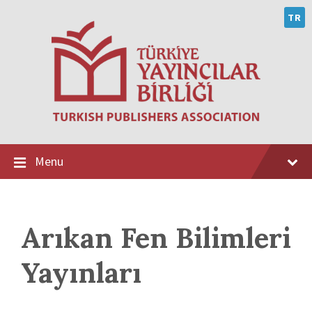
Skip
Skip
Skip
to
to
to
TR
content
main
footer
navigation
Menu
Arıkan Fen Bilimleri
Yayınları