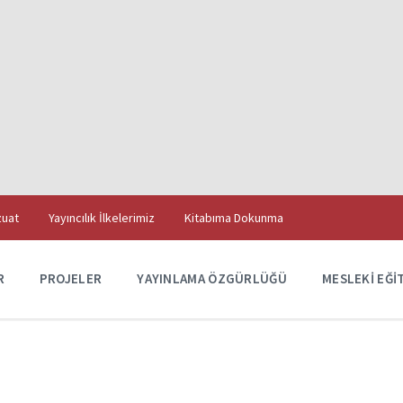
uat
Yayıncılık İlkelerimiz
Kitabıma Dokunma
R
PROJELER
YAYINLAMA ÖZGÜRLÜĞÜ
MESLEKI EĞI