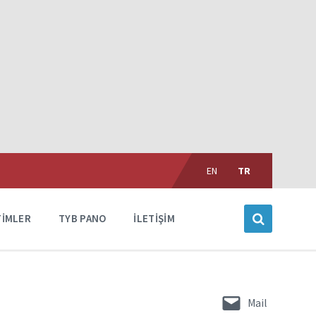
Choose
language:
EN
TR
TIMLER
TYB PANO
İLETIŞIM
Mail