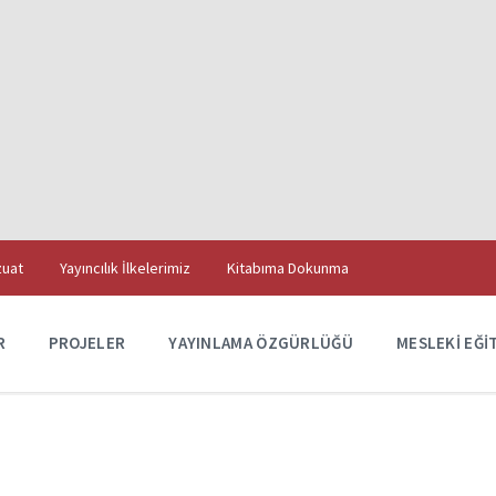
uat
Yayıncılık İlkelerimiz
Kitabıma Dokunma
R
PROJELER
YAYINLAMA ÖZGÜRLÜĞÜ
MESLEKI EĞI