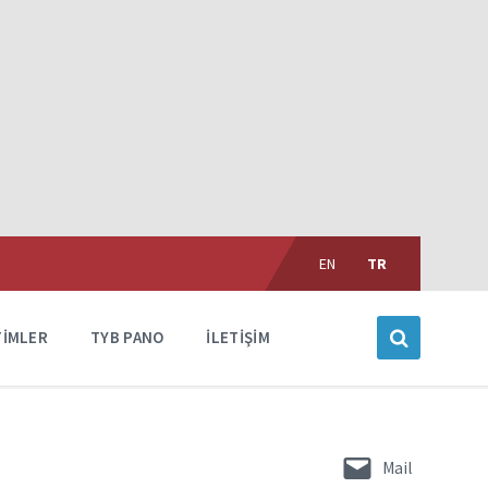
Choose
language:
EN
TR
TIMLER
TYB PANO
İLETIŞIM
Mail