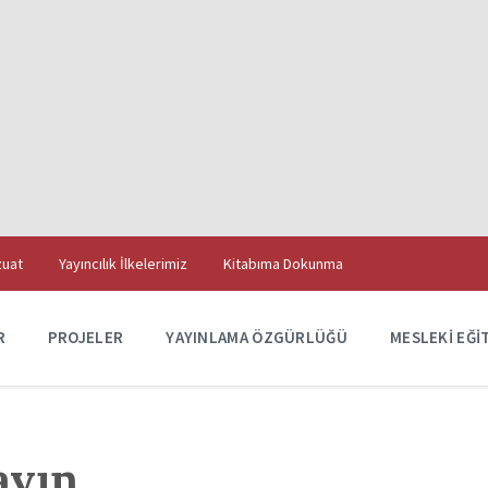
uat
Yayıncılık İlkelerimiz
Kitabıma Dokunma
R
PROJELER
YAYINLAMA ÖZGÜRLÜĞÜ
MESLEKI EĞI
ayın