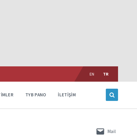
Choose
language:
EN
TR
TIMLER
TYB PANO
İLETIŞIM
Mail