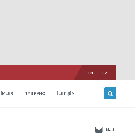
Choose
language:
EN
TR
TIMLER
TYB PANO
İLETIŞIM
Mail