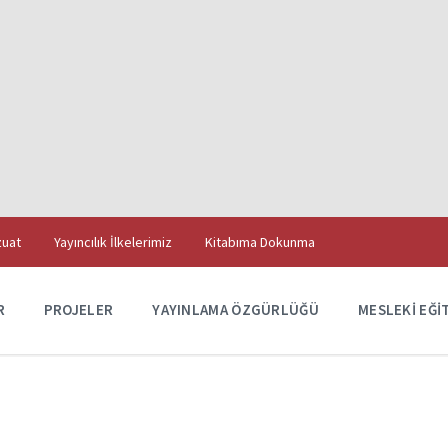
uat
Yayıncılık İlkelerimiz
Kitabıma Dokunma
R
PROJELER
YAYINLAMA ÖZGÜRLÜĞÜ
MESLEKI EĞI