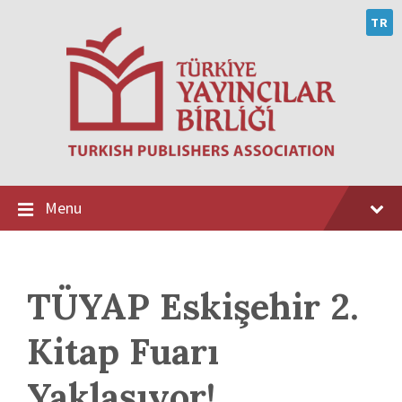
Skip
Skip
Skip
to
to
to
TR
content
main
footer
navigation
Menu
TÜYAP Eskişehir 2.
Kitap Fuarı
Yaklaşıyor!