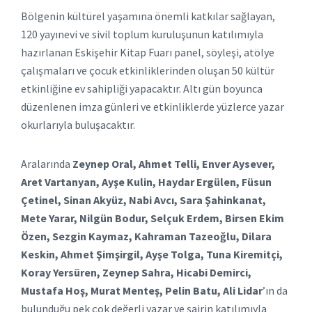
Bölgenin kültürel yaşamına önemli katkılar sağlayan,
120 yayınevi ve sivil toplum kuruluşunun katılımıyla
hazırlanan Eskişehir Kitap Fuarı panel, söyleşi, atölye
çalışmaları ve çocuk etkinliklerinden oluşan 50 kültür
etkinliğine ev sahipliği yapacaktır. Altı gün boyunca
düzenlenen imza günleri ve etkinliklerde yüzlerce yazar
okurlarıyla buluşacaktır.
Aralarında
Zeynep Oral, Ahmet Telli, Enver Aysever,
Aret Vartanyan, Ayşe Kulin, Haydar Ergülen, Füsun
Çetinel, Sinan Akyüz, Nabi Avcı, Sara Şahinkanat,
Mete Yarar, Nilgün Bodur, Selçuk Erdem, Birsen Ekim
Özen, Sezgin Kaymaz, Kahraman Tazeoğlu, Dilara
Keskin, Ahmet Şimşirgil, Ayşe Tolga, Tuna Kiremitçi,
Koray Yersüren, Zeynep Sahra, Hicabi Demirci,
Mustafa Hoş, Murat Menteş, Pelin Batu, Ali Lidar
’ın da
bulunduğu pek çok değerli yazar ve şairin katılımıyla