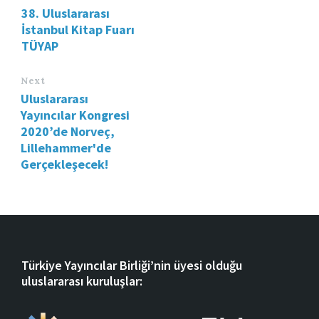
38. Uluslararası
İstanbul Kitap Fuarı
TÜYAP
Next
Uluslararası
Yayıncılar Kongresi
2020’de Norveç,
Lillehammer'de
Gerçekleşecek!
Türkiye Yayıncılar Birliği’nin üyesi olduğu
uluslararası kuruluşlar: