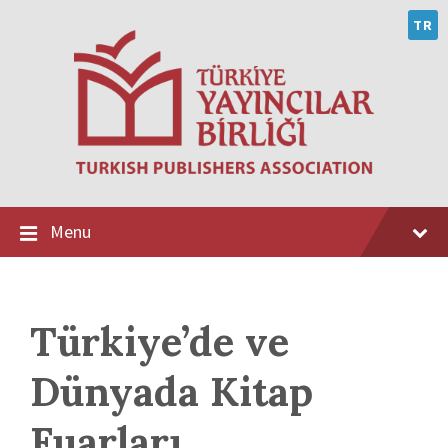
Skip
Skip
Skip
to
to
to
TR
content
main
footer
navigation
Menu
Türkiye’de ve
Dünyada Kitap
Fuarları