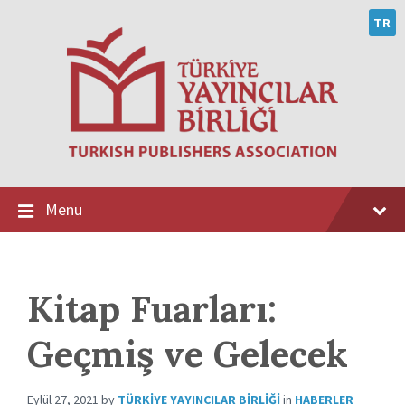
Skip
Skip
Skip
to
to
to
TR
content
main
footer
navigation
Menu
Kitap Fuarları:
Geçmiş ve Gelecek
Eylül 27, 2021
by
TÜRKIYE YAYINCILAR BIRLIĞI
in
HABERLER