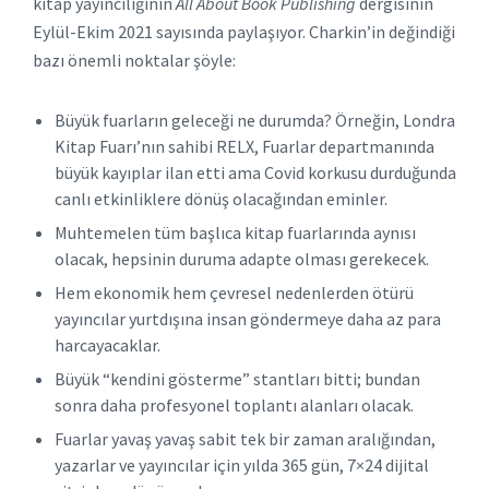
kitap yayıncılığının
All About Book Publishing
dergisinin
Eylül-Ekim 2021 sayısında paylaşıyor. Charkin’in değindiği
bazı önemli noktalar şöyle:
Büyük fuarların geleceği ne durumda? Örneğin, Londra
Kitap Fuarı’nın sahibi RELX, Fuarlar departmanında
büyük kayıplar ilan etti ama Covid korkusu durduğunda
canlı etkinliklere dönüş olacağından eminler.
Muhtemelen tüm başlıca kitap fuarlarında aynısı
olacak, hepsinin duruma adapte olması gerekecek.
Hem ekonomik hem çevresel nedenlerden ötürü
yayıncılar yurtdışına insan göndermeye daha az para
harcayacaklar.
Büyük “kendini gösterme” stantları bitti; bundan
sonra daha profesyonel toplantı alanları olacak.
Fuarlar yavaş yavaş sabit tek bir zaman aralığından,
yazarlar ve yayıncılar için yılda 365 gün, 7×24 dijital