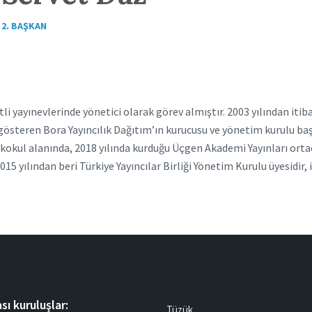
2. BAŞKAN
tli yayınevlerinde yönetici olarak görev almıştır. 2003 yılından itib
gösteren Bora Yayıncılık Dağıtım’ın kurucusu ve yönetim kurulu başk
lkokul alanında, 2018 yılında kurduğu Üçgen Akademi Yayınları orta
015 yılından beri Türkiye Yayıncılar Birliği Yönetim Kurulu üyesidir
sı kuruluşlar:
Tüzük