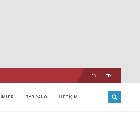
Choose
language:
EN
TR
TIMLER
TYB PANO
İLETIŞIM