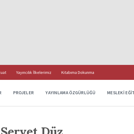
uat
Yayıncılık İlkelerimiz
Kitabıma Dokunma
R
PROJELER
YAYINLAMA ÖZGÜRLÜĞÜ
MESLEKI EĞI
Servet Düz