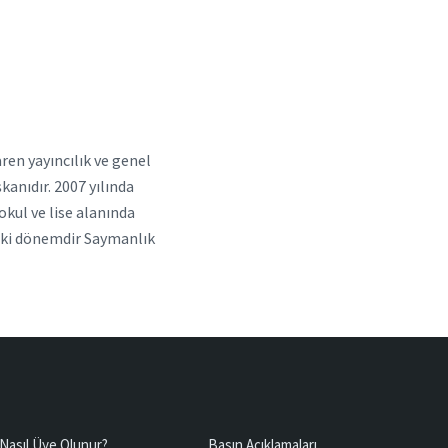
aren yayıncılık ve genel
anıdır. 2007 yılında
okul ve lise alanında
, iki dönemdir Saymanlık
Nasıl Üye Olunur?
Basın Açıklamaları