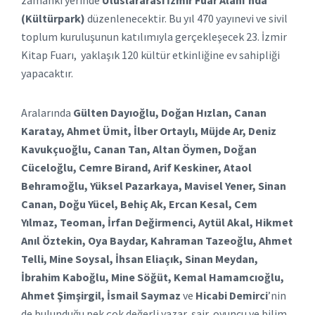
zamanki yerinde
Uluslararası İzmir Fuar Alanı’nda
(Kültürpark)
düzenlenecektir. Bu yıl 470 yayınevi ve sivil
toplum kuruluşunun katılımıyla gerçekleşecek 23. İzmir
Kitap Fuarı, yaklaşık 120 kültür etkinliğine ev sahipliği
yapacaktır.
Aralarında
Gülten Dayıoğlu, Doğan Hızlan, Canan
Karatay, Ahmet Ümit, İlber Ortaylı, Müjde Ar, Deniz
Kavukçuoğlu, Canan Tan, Altan Öymen, Doğan
Cüceloğlu, Cemre Birand, Arif Keskiner, Ataol
Behramoğlu, Yüksel Pazarkaya, Mavisel Yener, Sinan
Canan, Doğu Yücel, Behiç Ak, Ercan Kesal, Cem
Yılmaz, Teoman, İrfan Değirmenci, Aytül Akal, Hikmet
Anıl Öztekin, Oya Baydar, Kahraman Tazeoğlu, Ahmet
Telli, Mine Soysal, İhsan Eliaçık, Sinan Meydan,
İbrahim Kaboğlu, Mine Söğüt, Kemal Hamamcıoğlu,
Ahmet Şimşirgil, İsmail Saymaz
ve
Hicabi Demirci
’nin
de bulunduğu pek çok değerli yazar, şair, oyuncu ve bilim