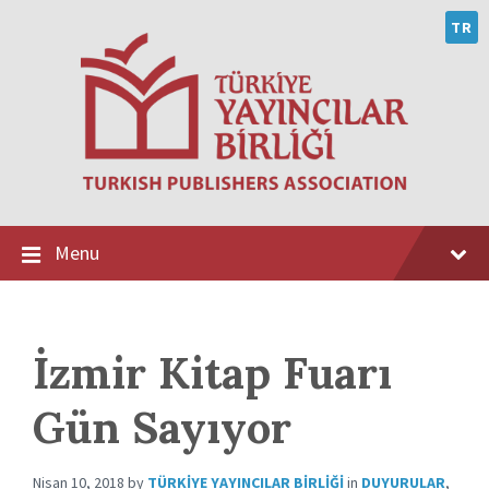
Skip
Skip
Skip
to
to
to
TR
content
main
footer
navigation
Menu
İzmir Kitap Fuarı
Gün Sayıyor
Nisan 10, 2018
by
TÜRKIYE YAYINCILAR BIRLIĞI
in
DUYURULAR
,