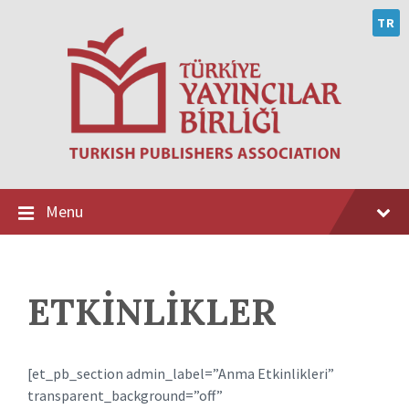
Skip
Skip
Skip
to
to
to
TR
content
main
footer
navigation
Menu
ETKİNLİKLER
[et_pb_section admin_label=”Anma Etkinlikleri”
transparent_background=”off”