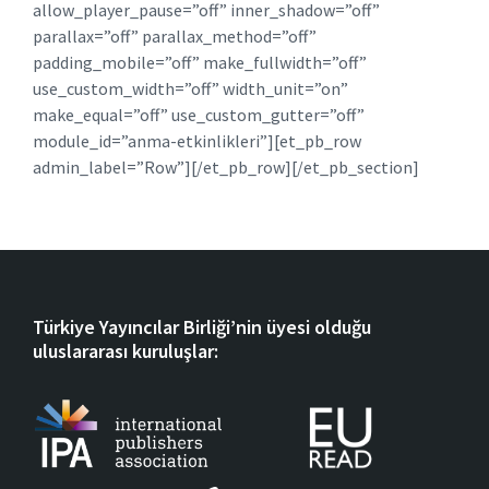
allow_player_pause=”off” inner_shadow=”off”
parallax=”off” parallax_method=”off”
padding_mobile=”off” make_fullwidth=”off”
use_custom_width=”off” width_unit=”on”
make_equal=”off” use_custom_gutter=”off”
module_id=”anma-etkinlikleri”][et_pb_row
admin_label=”Row”][/et_pb_row][/et_pb_section]
Türkiye Yayıncılar Birliği’nin üyesi olduğu
uluslararası kuruluşlar: