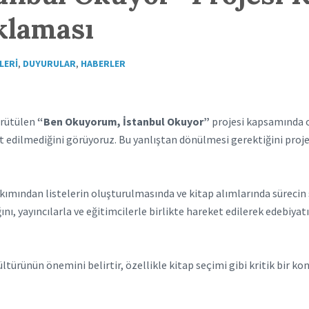
klaması
LERI
,
DUYURULAR
,
HABERLER
yürütülen
“Ben Okuyorum, İstanbul Okuyor”
projesi kapsamında o
ket edilmediğini görüyoruz. Bu yanlıştan dönülmesi gerektiğini pro
ımından listelerin oluşturulmasında ve kitap alımlarında sürecin s
ı, yayıncılarla ve eğitimcilerle birlikte hareket edilerek edebiyatı
türünün önemini belirtir, özellikle kitap seçimi gibi kritik bir ko