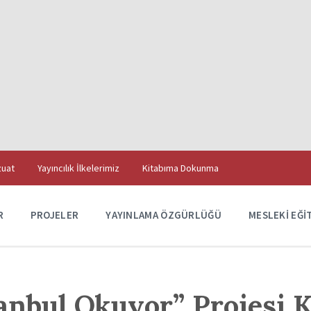
uat
Yayıncılık İlkelerimiz
Kitabıma Dokunma
R
PROJELER
YAYINLAMA ÖZGÜRLÜĞÜ
MESLEKI EĞI
nbul Okuyor” Projesi K