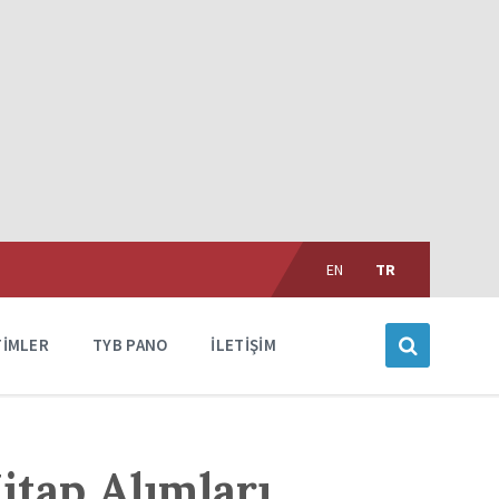
Choose
language:
EN
TR
TIMLER
TYB PANO
İLETIŞIM
itap Alımları