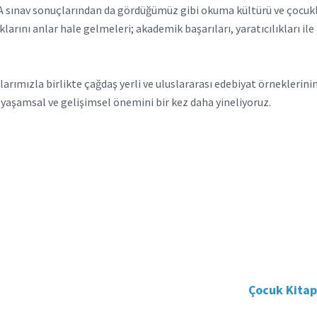
SA sınav sonuçlarından da gördüğümüz gibi okuma kültürü ve çocukl
arını anlar hale gelmeleri; akademik başarıları, yaratıcılıkları il
rımızla birlikte çağdaş yerli ve uluslararası edebiyat örneklerinin 
 yaşamsal ve gelişimsel önemini bir kez daha yineliyoruz.
Çocuk Kitapl