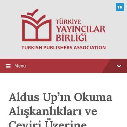
Skip
Skip
Skip
to
to
to
TR
content
main
footer
navigation
Menu
Aldus Up’ın Okuma
Alışkanlıkları ve
Çeviri Üzerine