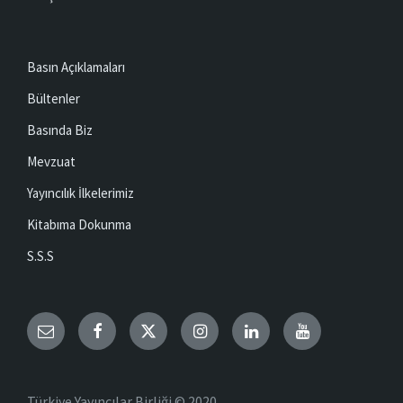
Basın Açıklamaları
Bültenler
Basında Biz
Mevzuat
Yayıncılık İlkelerimiz
Kitabıma Dokunma
S.S.S
Email
Facebook
Twitter
Instagram
LinkedIn
YouTube
Türkiye Yayıncılar Birliği © 2020