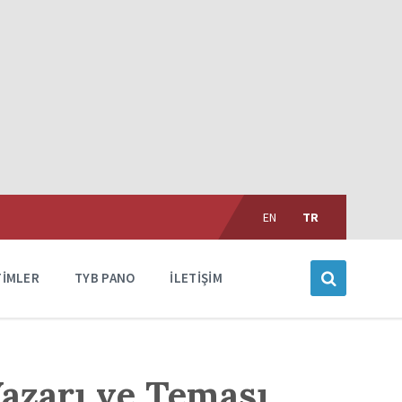
Choose
language:
EN
TR
TIMLER
TYB PANO
İLETIŞIM
Yazarı ve Teması