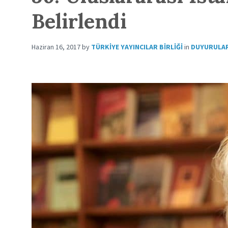
Belirlendi
Haziran 16, 2017
by
TÜRKIYE YAYINCILAR BIRLIĞI
in
DUYURULA