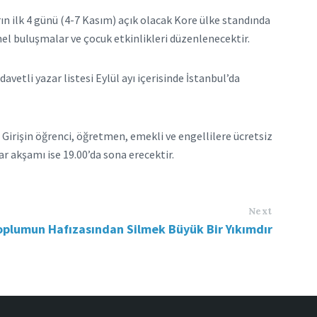
ın ilk 4 günü (4-7 Kasım) açık olacak Kore ülke standında
nel buluşmalar ve çocuk etkinlikleri düzenlenecektir.
vetli yazar listesi Eylül ayı içerisinde İstanbul’da
. Girişin öğrenci, öğretmen, emekli ve engellilere ücretsiz
ar akşamı ise 19.00’da sona erecektir.
Next
oplumun Hafızasından Silmek Büyük Bir Yıkımdır