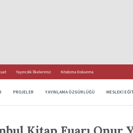
uat
Yayıncılık İlkelerimiz
Kitabıma Dokunma
R
PROJELER
YAYINLAMA ÖZGÜRLÜĞÜ
MESLEKI EĞI
anbul Kitap Fuarı Onur 