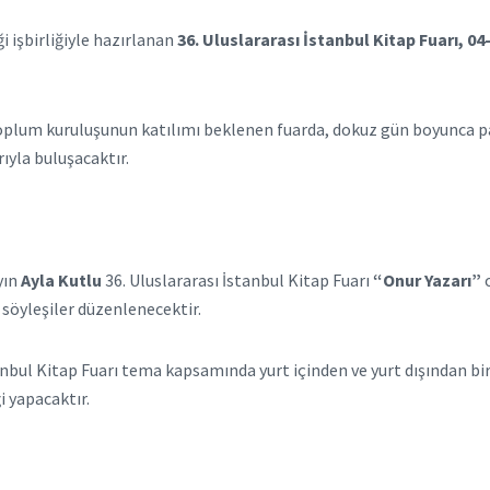
i işbirliğiyle hazırlanan
36. Uluslararası İstanbul Kitap Fuarı, 0
l toplum kuruluşunun katılımı beklenen fuarda, dokuz gün boyunca pan
ıyla buluşacaktır.
yın
Ayla Kutlu
36. Uluslararası İstanbul Kitap Fuarı
“Onur Yazarı”
o
e söyleşiler düzenlenecektir.
anbul Kitap Fuarı tema kapsamında yurt içinden ve yurt dışından bi
i yapacaktır.