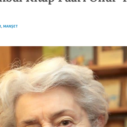
R
,
MANŞET