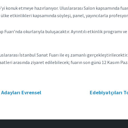
e
’yi konuk etmeye hazırlanıyor. Uluslararası Salon kapsamında fuar
 ülke etkinlikleri kapsamında söyleşi, panel, yayıncılarla profesyo
Fuarı’nda okurlarıyla buluşacaktır. Ayrıntılı etkinlik programı ve da
luslararası İstanbul Sanat Fuarı ile eş zamanlı gerçekleştirilecektir
 saatleri arasında ziyaret edilebilecek; fuarın son günü 12 Kasım Paz
e Adayları Evrensel
Edebiyatçıları T