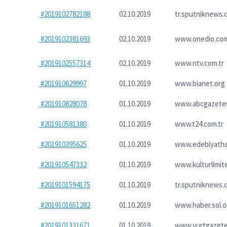
#2019102782188
02.10.2019
tr.sputniknews.
#2019102381693
02.10.2019
www.onedio.co
#2019102557314
02.10.2019
www.ntv.com.tr
#201910629997
01.10.2019
www.bianet.org
#201910828078
01.10.2019
www.abcgazete
#201910581380
01.10.2019
www.t24.com.tr
#201910395625
01.10.2019
www.edebiyatha
#201910547332
01.10.2019
www.kulturlimit
#2019101594175
01.10.2019
tr.sputniknews.
#2019101651282
01.10.2019
www.haber.sol.or
#2019101331671
01.10.2019
www.yurtgazetes