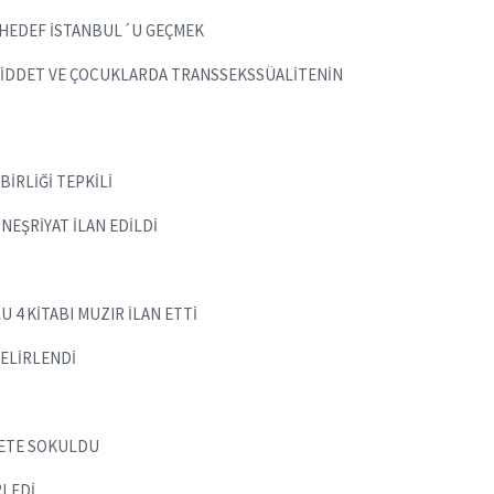
: HEDEF İSTANBUL´U GEÇMEK
E, ŞİDDET VE ÇOCUKLARDA TRANSSEKSSÜALİTENİN
BİRLİĞİ TEPKİLİ
 NEŞRİYAT İLAN EDİLDİ
4 KİTABI MUZIR İLAN ETTİ
BELİRLENDİ
ŞETE SOKULDU
RLEDİ