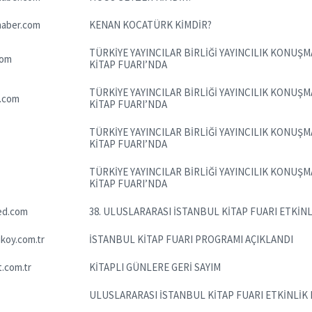
aber.com
KENAN KOCATÜRK KİMDİR?
TÜRKİYE YAYINCILAR BİRLİĞİ YAYINCILIK KONUŞ
com
KİTAP FUARI’NDA
TÜRKİYE YAYINCILAR BİRLİĞİ YAYINCILIK KONUŞ
.com
KİTAP FUARI’NDA
TÜRKİYE YAYINCILAR BİRLİĞİ YAYINCILIK KONUŞ
KİTAP FUARI’NDA
TÜRKİYE YAYINCILAR BİRLİĞİ YAYINCILIK KONUŞ
KİTAP FUARI’NDA
ed.com
38. ULUSLARARASI İSTANBUL KİTAP FUARI ETKİN
koy.com.tr
İSTANBUL KİTAP FUARI PROGRAMI AÇIKLANDI
.com.tr
KİTAPLI GÜNLERE GERİ SAYIM
ULUSLARARASI İSTANBUL KİTAP FUARI ETKİNLİK