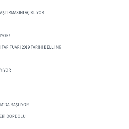
RAŞTIRMASINI AÇIKLIYOR
IYOR!
TAP FUARI 2019 TARİHİ BELLİ Mİ?
AYIYOR
SIM’DA BAŞLIYOR
LERİ DOPDOLU