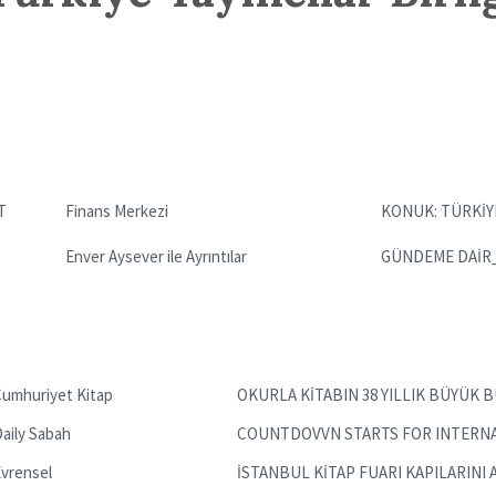
T
Finans Merkezi
KONUK: TÜRKİY
Enver Aysever ile Ayrıntılar
GÜNDEME DAİR_M
umhuriyet Kitap
OKURLA KİTABIN 38 YILLIK BÜYÜK 
aily Sabah
COUNTDOVVN STARTS FOR INTERNA
vrensel
İSTANBUL KİTAP FUARI KAPILARINI 