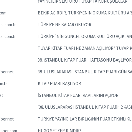
YAYINCILIK SEKTÖRÜ TÜYAP’TA KONUŞULACAK
com
BEKİR AĞIRDIR, TÜRKİYENİN OKUMA KÜLTÜRÜ A
i.com.tr
TÜRKİYE NE KADAR OKUYOR!
i.com.tr
TÜRKİYE´NİN GÜNCEL OKUMA KÜLTÜRÜ AÇIKLAN
TÜYAP KİTAP FUARI NE ZAMAN AÇILIYOR? TÜYAP Kİ
38. İSTANBUL KİTAP FUARI HAFTASONU BAŞLIYOR
ber.net
38. ULUSLARARASI İSTANBUL KİTAP FUARI GÜN S
m.tr
KİTAP FUARI BAŞLIYOR
et
İSTANBUL KİTAP FUARI KAPILARINI AÇIYOR
’38. ULUSLARARASI İSTANBUL KİTAP FUARI’ 2 KA
ber.net
TÜRKİYE YAYINCILAR BİRLİĞİNİN FUAR ETKİNLİK
aber.com
HUGO SETZER KİMDİR?