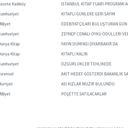
azete Kadıköy
İSTANBUL KİTAP FUARI PROGRAMI A
Cumhuriyet
KİTAPLI GÜNLERE GERİ SAYIM
illiyet
EDEBİYATÇILARI BULUŞTURAN GÜN
Cumhuriyet
ZEYNEP CEMALİ ÖYKÜ ÖDÜLLERİ VE
ünya Kitap
YAYIN DÜNYASI DİYARBAKIR DA
ünya Kitap
KİTAPLI KALIN
Cumhuriyet
ÖZGÜRLÜKLER TEHLİKEDE
vrensel
AKİT HEDEF GÖSTERDİ BAKANLIK SA
ürriyet
ASİ KIZLAR MUZIR BULUNDU
illiyet
POŞETTE SATILACAKLAR