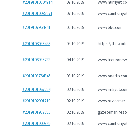
#20191010504914
07.10.2019
www.hurriyet.co
#20191010986971
07.10.2019
www.cumhuriyet
#2019107964941
05.10.2019
www.bbc.com
#2019108053458
05.10.2019
https://theworl
#2019106935233
04.10.2019
www.tr.euronew
#2019103764345
03.10.2019
www.onedio.co
#2019101967294
02.10.2019
www.milliyet.com
#2019102001719
02.10.2019
www.ntv.com.tr
#2019101957885
02.10.2019
gazetemanifest
#2019101909849
02.10.2019
www.cumhuriyet