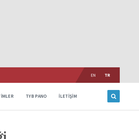
Choose
language:
EN
TR
TIMLER
TYB PANO
İLETIŞIM
ği