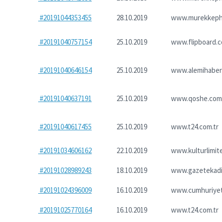
#20191044353455
28.10.2019
www.murekkeph
#20191040757154
25.10.2019
www.flipboard.
#20191040646154
25.10.2019
www.alemihaber
#20191040637191
25.10.2019
www.qoshe.com
#20191040617455
25.10.2019
www.t24.com.tr
#20191034606162
22.10.2019
www.kulturlimit
#20191028989243
18.10.2019
www.gazetekadi
#20191024396009
16.10.2019
www.cumhuriyet
#20191025770164
16.10.2019
www.t24.com.tr