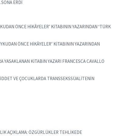
A SONA ERDİ
 UYKUDAN ÖNCE HİKÂYELER’ KİTABININ YAZARINDAN ‘TÜRK
A UYKUDAN ÖNCE HİKÂYELER’ KİTABININ YAZARINDAN
RA YASAKLANAN KİTABIN YAZARI FRANCESCA CAVALLO
E, ŞİDDET VE ÇOCUKLARDA TRANSSEKSSÜALİTENİN
LİK AÇIKLAMA: ÖZGÜRLÜKLER TEHLİKEDE