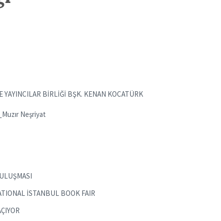
E YAYINCILAR BİRLİĞİ BŞK. KENAN KOCATÜRK
uzır Neşriyat
BULUŞMASI
TIONAL İSTANBUL BOOK FAIR
AÇIYOR