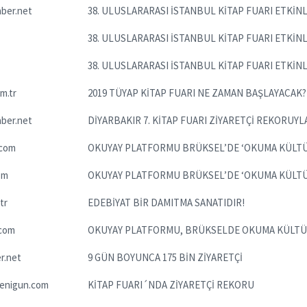
ber.net
38. ULUSLARARASI İSTANBUL KİTAP FUARI ETKİN
38. ULUSLARARASI İSTANBUL KİTAP FUARI ETKİN
38. ULUSLARARASI İSTANBUL KİTAP FUARI ETKİN
m.tr
2019 TÜYAP KİTAP FUARI NE ZAMAN BAŞLAYACAK?
ber.net
DİYARBAKIR 7. KİTAP FUARI ZİYARETÇİ REKORUYL
.com
OKUYAY PLATFORMU BRÜKSEL’DE ‘OKUMA KÜLT
om
OKUYAY PLATFORMU BRÜKSEL’DE ‘OKUMA KÜLT
tr
EDEBİYAT BİR DAMITMA SANATIDIR!
com
OKUYAY PLATFORMU, BRÜKSELDE OKUMA KÜLT
r.net
9 GÜN BOYUNCA 175 BİN ZİYARETÇİ
yenigun.com
KİTAP FUARI´NDA ZİYARETÇİ REKORU