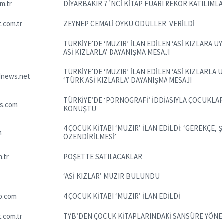
m.tr
DİYARBAKIR 7´NCİ KİTAP FUARI REKOR KATILIML
.com.tr
ZEYNEP CEMALİ ÖYKÜ ÖDÜLLERİ VERİLDİ
TÜRKİYE’DE ‘MUZIR’ İLAN EDİLEN ‘ASİ KIZLARA
ASİ KIZLARLA’ DAYANIŞMA MESAJI
TÜRKİYE’DE ‘MUZIR’ İLAN EDİLEN ‘ASİ KIZLARL
dnews.net
‘TÜRK ASİ KIZLARLA’ DAYANIŞMA MESAJI
TÜRKİYE’DE ‘PORNOGRAFİ’ İDDİASIYLA ÇOCUKLA
s.com
KONUŞTU
4 ÇOCUK KİTABI ‘MUZIR’ İLAN EDİLDİ: ‘GEREKÇ
m
ÖZENDİRİLMESİ’
.tr
POŞETTE SATILACAKLAR
‘ASİ KIZLAR’ MUZIR BULUNDU
o.com
4 ÇOCUK KİTABI ‘MUZIR’ İLAN EDİLDİ
.com.tr
TYB’DEN ÇOCUK KİTAPLARINDAKİ SANSÜRE YÖNE