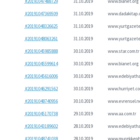
#20191047488729
31.10.2019
www.bianet.org
#20191047369509
31.10.2019
www.dadakitap.
#20191048326625
31.10.2019
www.yurtgazetes
#20191048063261
31.10.2019
www.yurtgazetes
#20191045985888
30.10.2019
www.star.com.tr
#20191045599614
30.10.2019
www.bianet.org
#20191045616006
30.10.2019
www.edebiyatha
#20191046291562
30.10.2019
www.hurriyet.co
#20191048740956
30.10.2019
www.evrensel.n
#20191045170738
29.10.2019
www.aa.com.tr
#20191043189602
28.10.2019
www.edebiyatha
#20191048741038
28.10.2019
www.murekkeph