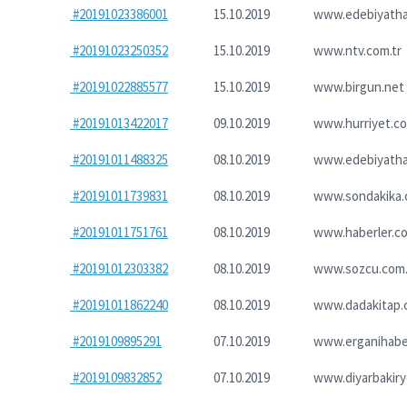
#20191023386001
15.10.2019
www.edebiyatha
#20191023250352
15.10.2019
www.ntv.com.tr
#20191022885577
15.10.2019
www.birgun.net
#20191013422017
09.10.2019
www.hurriyet.co
#20191011488325
08.10.2019
www.edebiyatha
#20191011739831
08.10.2019
www.sondakika
#20191011751761
08.10.2019
www.haberler.c
#20191012303382
08.10.2019
www.sozcu.com.
#20191011862240
08.10.2019
www.dadakitap.
#2019109895291
07.10.2019
www.erganihabe
#2019109832852
07.10.2019
www.diyarbakir