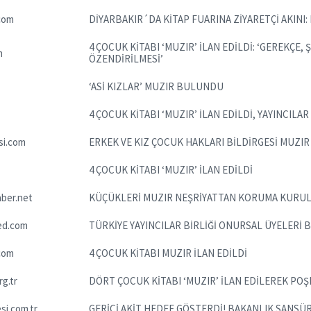
com
DİYARBAKIR´DA KİTAP FUARINA ZİYARETÇİ AKINI
4 ÇOCUK KİTABI ‘MUZIR’ İLAN EDİLDİ: ‘GEREKÇ
m
ÖZENDİRİLMESİ’
‘ASİ KIZLAR’ MUZIR BULUNDU
4 ÇOCUK KİTABI ‘MUZIR’ İLAN EDİLDİ, YAYINCILAR 
si.com
ERKEK VE KIZ ÇOCUK HAKLARI BİLDİRGESİ MUZIR
4 ÇOCUK KİTABI ‘MUZIR’ İLAN EDİLDİ
ber.net
KÜÇÜKLERİ MUZIR NEŞRİYATTAN KORUMA KURULU 
ed.com
TÜRKİYE YAYINCILAR BİRLİĞİ ONURSAL ÜYELERİ 
com
4 ÇOCUK KİTABI MUZIR İLAN EDİLDİ
g.tr
DÖRT ÇOCUK KİTABI ‘MUZIR’ İLAN EDİLEREK PO
i.com.tr
GERİCİ AKİT HEDEF GÖSTERDİ! BAKANLIK SANSÜ