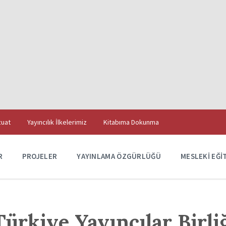
uat
Yayıncılık İlkelerimiz
Kitabıma Dokunma
R
PROJELER
YAYINLAMA ÖZGÜRLÜĞÜ
MESLEKI EĞI
ürkiye Yayıncılar Birli