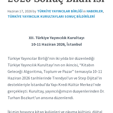
Haziran 17, 2026
by
TÜRKIYE YAYINCILAR BIRLIĞI
in
HABERLER
,
TÜRKIYE YAYINCILIK KURULTAYLARI SONUÇ BILDIRILERI
XII. Türkiye Yayıncılık Kurultayı
10-11 Haziran 2026, İstanbul
Türkiye Yayıncılar Birliği’nin iki yılda bir düzenlediği
Türkiye Yayıncılık Kurultayı’nın on ikincisi, “Kitabın
Geleceği: Algoritma, Toplum ve Pazar” temasıyla 10-11
Haziran 2026 tarihlerinde Trendyol’un ve Step Dijital’in
destekleriyle İstanbul’da Yapı Kredi Kültür Merkezi’nde
gerçekleşti. Kurultay, yayıncılığımızın duayenlerinden Dr.
Turhan Bozkurt’un anısına düzenlendi.
İki gün boyunca kitap kulüpleri ve okuma kültürü, dijital