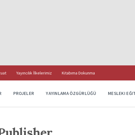
uat
Yayıncılık İlkelerimiz
Kitabıma Dokunma
R
PROJELER
YAYINLAMA ÖZGÜRLÜĞÜ
MESLEKI EĞI
Publisher