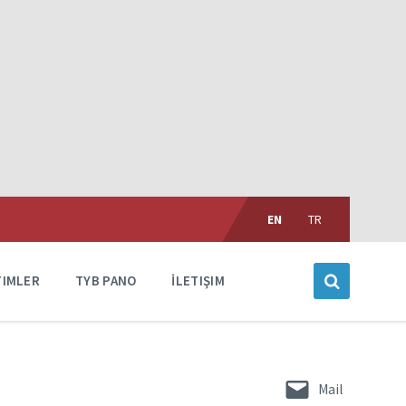
Choose
language:
EN
TR
TIMLER
TYB PANO
İLETIŞIM
Mail