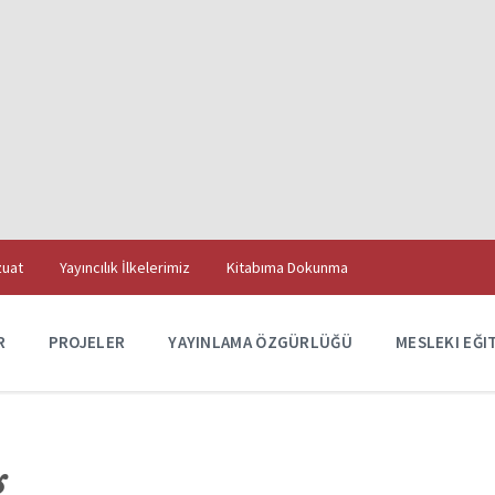
uat
Yayıncılık İlkelerimiz
Kitabıma Dokunma
R
PROJELER
YAYINLAMA ÖZGÜRLÜĞÜ
MESLEKI EĞI
g