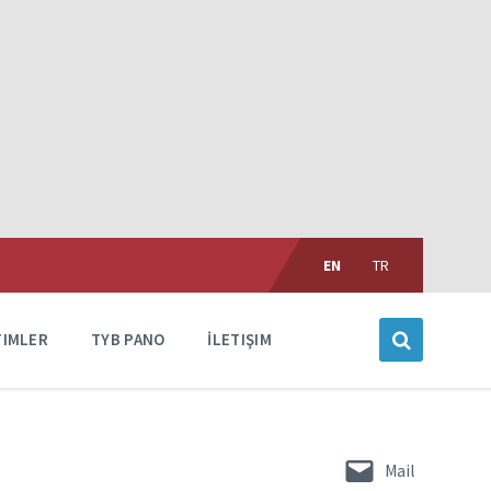
Choose
language:
EN
TR
TIMLER
TYB PANO
İLETIŞIM
Mail