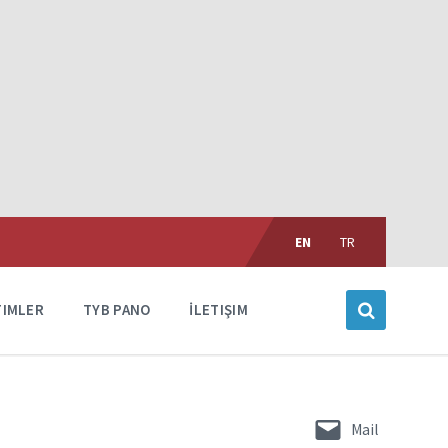
Choose
language:
EN
TR
TIMLER
TYB PANO
İLETIŞIM
Mail