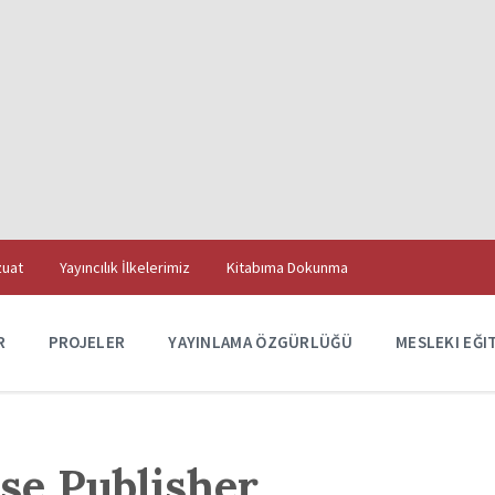
uat
Yayıncılık İlkelerimiz
Kitabıma Dokunma
R
PROJELER
YAYINLAMA ÖZGÜRLÜĞÜ
MESLEKI EĞI
se Publisher