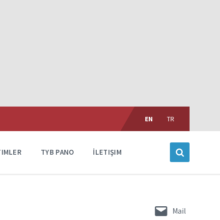
Choose
language:
EN
TR
TIMLER
TYB PANO
İLETIŞIM
Mail