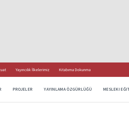
uat
Yayıncılık İlkelerimiz
Kitabıma Dokunma
R
PROJELER
YAYINLAMA ÖZGÜRLÜĞÜ
MESLEKI EĞI