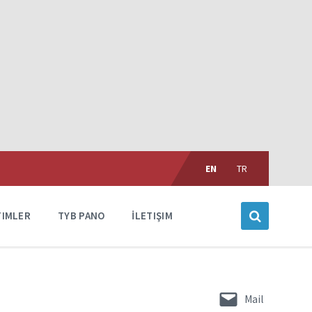
Choose
language:
EN
TR
TIMLER
TYB PANO
İLETIŞIM
Mail