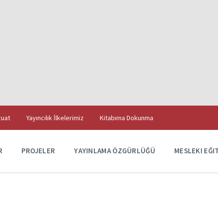
uat
Yayıncılık İlkelerimiz
Kitabıma Dokunma
R
PROJELER
YAYINLAMA ÖZGÜRLÜĞÜ
MESLEKI EĞI