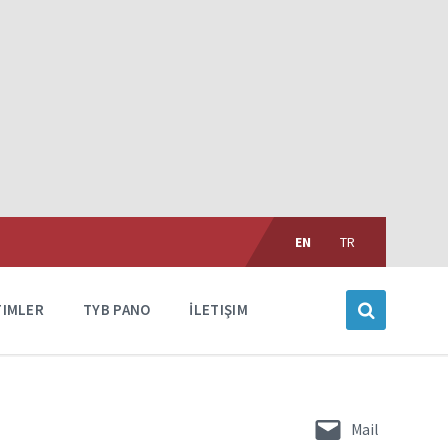
Choose
language:
EN
TR
TIMLER
TYB PANO
İLETIŞIM
Mail