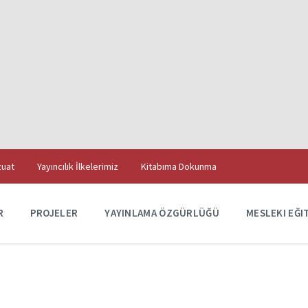
uat
Yayıncılık İlkelerimiz
Kitabıma Dokunma
R
PROJELER
YAYINLAMA ÖZGÜRLÜĞÜ
MESLEKI EĞI