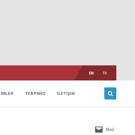
Choose
language:
EN
TR
TIMLER
TYB PANO
İLETIŞIM
Mail