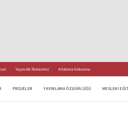
uat
Yayıncılık İlkelerimiz
Kitabıma Dokunma
R
PROJELER
YAYINLAMA ÖZGÜRLÜĞÜ
MESLEKI EĞI