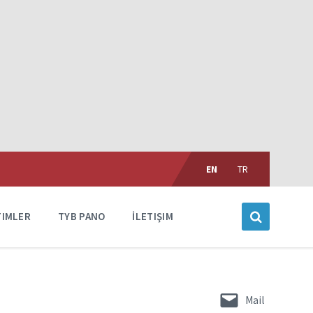
Choose
language:
EN
TR
TIMLER
TYB PANO
İLETIŞIM
Mail