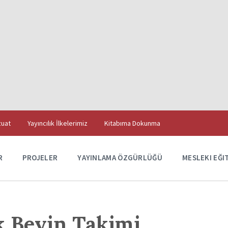
uat
Yayıncılık İlkelerimiz
Kitabıma Dokunma
R
PROJELER
YAYINLAMA ÖZGÜRLÜĞÜ
MESLEKI EĞI
k Beyin Takimi