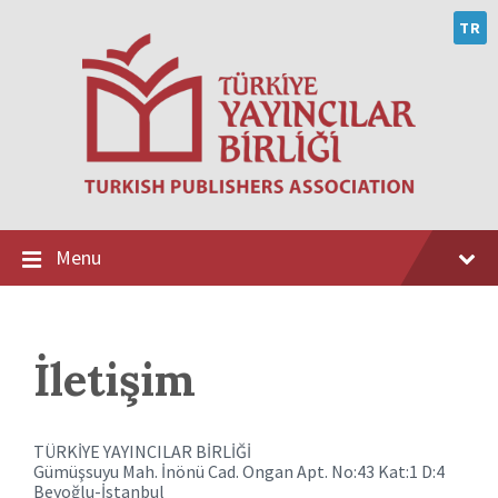
Skip
Skip
Skip
to
to
to
TR
content
main
footer
navigation
Menu
İletişim
TÜRKİYE YAYINCILAR BİRLİĞİ
Gümüşsuyu Mah. İnönü Cad. Ongan Apt. No:43 Kat:1 D:4
Beyoğlu-İstanbul