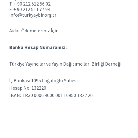
T. + 90 212 512 56 02
F. + 90 212 511 77 94
info@turkyaybir.org.tr
Aidat Ödemeleriniz İçin
Banka Hesap Numaramız :
Türkiye Yayıncılar ve Yayın Dağıtımcıları Birliği Derneği
İş Bankası 1095 Cağaloğlu Şubesi
Hesap No: 132220
IBAN: TR30 0006 4000 0011 0950 1322 20